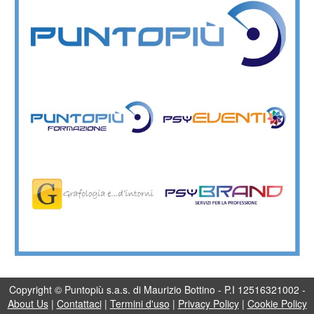
Copyright © Puntopiù s.a.s. di Maurizio Bottino - P.I 12516321002 -
About Us
|
Contattaci
|
Termini d'uso
|
Privacy Policy
|
Cookie Policy