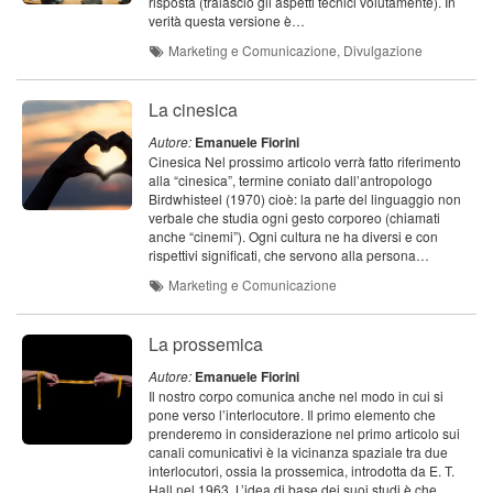
risposta (tralascio gli aspetti tecnici volutamente). In
verità questa versione è…
Marketing e Comunicazione, Divulgazione
La cinesica
Autore:
Emanuele Fiorini
Cinesica Nel prossimo articolo verrà fatto riferimento
alla “cinesica”, termine coniato dall’antropologo
Birdwhisteel (1970) cioè: la parte del linguaggio non
verbale che studia ogni gesto corporeo (chiamati
anche “cinemi”). Ogni cultura ne ha diversi e con
rispettivi significati, che servono alla persona…
Marketing e Comunicazione
La prossemica
Autore:
Emanuele Fiorini
Il nostro corpo comunica anche nel modo in cui si
pone verso l’interlocutore. Il primo elemento che
prenderemo in considerazione nel primo articolo sui
canali comunicativi è la vicinanza spaziale tra due
interlocutori, ossia la prossemica, introdotta da E. T.
Hall nel 1963. L’idea di base dei suoi studi è che