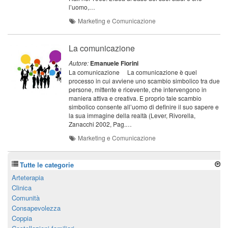
l’uomo,…
Marketing e Comunicazione
La comunicazione
Autore:
Emanuele Fiorini
La comunicazione La comunicazione è quel
processo in cui avviene uno scambio simbolico tra due
persone, mittente e ricevente, che intervengono in
maniera attiva e creativa. E proprio tale scambio
simbolico consente all’uomo di definire il suo sapere e
la sua immagine della realtà (Lever, Rivorella,
Zanacchi 2002, Pag.…
Marketing e Comunicazione
Tutte le categorie
Arteterapia
Clinica
Comunità
Consapevolezza
Coppia