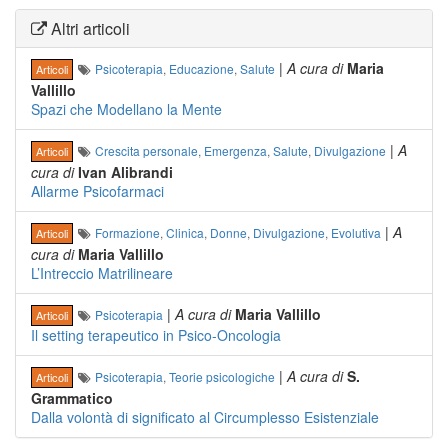
Altri articoli
|
A cura di
Maria
Psicoterapia
,
Educazione
,
Salute
Articoli
Vallillo
Spazi che Modellano la Mente
|
A
Crescita personale
,
Emergenza
,
Salute
,
Divulgazione
Articoli
cura di
Ivan Alibrandi
Allarme Psicofarmaci
|
A
Formazione
,
Clinica
,
Donne
,
Divulgazione
,
Evolutiva
Articoli
cura di
Maria Vallillo
L’Intreccio Matrilineare
|
A cura di
Maria Vallillo
Psicoterapia
Articoli
Il setting terapeutico in Psico-Oncologia
|
A cura di
S.
Psicoterapia
,
Teorie psicologiche
Articoli
Grammatico
Dalla volontà di significato al Circumplesso Esistenziale