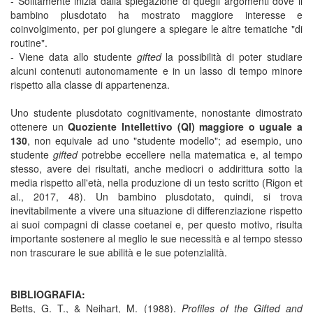
- Solitamente inizia dalla spiegazione di quegli argomenti dove il
bambino plusdotato ha mostrato maggiore interesse e
coinvolgimento, per poi giungere a spiegare le altre tematiche "di
routine".
- Viene data allo studente
gifted
la possibilità di poter studiare
alcuni contenuti autonomamente e in un lasso di tempo minore
rispetto alla classe di appartenenza.
Uno studente plusdotato cognitivamente, nonostante dimostrato
ottenere un
Quoziente Intellettivo (QI) maggiore o uguale a
130
, non equivale ad uno "studente modello"; ad esempio, uno
studente
gifted
potrebbe eccellere nella matematica e, al tempo
stesso, avere dei risultati, anche mediocri o addirittura sotto la
media rispetto all'età, nella produzione di un testo scritto (Rigon et
al., 2017, 48). Un bambino plusdotato, quindi, si trova
inevitabilmente a vivere una situazione di differenziazione rispetto
ai suoi compagni di classe coetanei e, per questo motivo, risulta
importante sostenere al meglio le sue necessità e al tempo stesso
non trascurare le sue abilità e le sue potenzialità.
BIBLIOGRAFIA:
Betts, G. T., & Neihart, M. (1988).
Profiles of the Gifted and