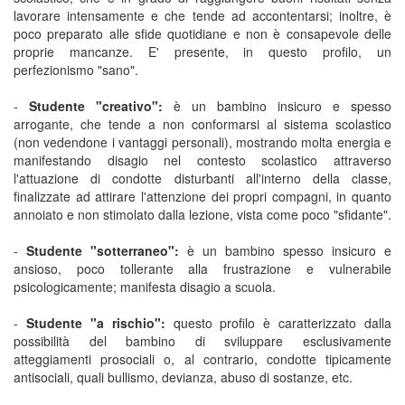
lavorare intensamente e che tende ad accontentarsi; inoltre, è
poco preparato alle sfide quotidiane e non è consapevole delle
proprie mancanze. E' presente, in questo profilo, un
perfezionismo "sano".
-
Studente "creativo":
è un bambino insicuro e spesso
arrogante, che tende a non conformarsi al sistema scolastico
(non vedendone i vantaggi personali), mostrando molta energia e
manifestando disagio nel contesto scolastico attraverso
l'attuazione di condotte disturbanti all'interno della classe,
finalizzate ad attirare l'attenzione dei propri compagni, in quanto
annoiato e non stimolato dalla lezione, vista come poco "sfidante".
-
Studente "sotterraneo":
è un bambino spesso insicuro e
ansioso, poco tollerante alla frustrazione e vulnerabile
psicologicamente; manifesta disagio a scuola.
-
Studente "a rischio":
questo profilo è caratterizzato dalla
possibilità del bambino di sviluppare esclusivamente
atteggiamenti prosociali o, al contrario, condotte tipicamente
antisociali, quali bullismo, devianza, abuso di sostanze, etc.