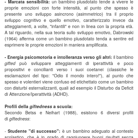
- Marcata sensibilità:
un bambino plusdotato tende a vivere le
proprie emozioni con forte intensità, al punto che spesso è
presente uno sviluppo asincrono (asimmetrico) tra il proprio
sviluppo cognitivo e quello emotivo, caratterizzato invece da
atteggiamenti, a volte, "infantili" e non in linea con la propria età.
A tal riguardo, nella sua teoria sullo sviluppo emotivo, Dabrowski
(1964) afferma come un bambino plusdotato tenda a sentire ed
esprimere le proprie emozioni in maniera amplificata.
- Energia psicomotoria e intolleranza verso gli altri:
il bambino
gifted
può sviluppare atteggiamenti di iperattività e poco
propositivi e concilianti verso i suoi coetanei (classiche le
esclamazioni del tipo: "Odio il mondo intero!"), al punto che
spesso e volentieri viene confuso ed etichettato come un bambino
con disturbi esternalizzanti, quali ad esempio il Disturbo da Deficit
di Attenzione/Iperattività (ADHD).
Profili della
giftedness
a scuola:
Secondo Betss e Neihart (1988), esistono 6 diversi profili
di
giftedness
:
-
Studente "di successo":
è un bambino adeguato al contesto
scolastico, che è in grado di raggiungere buoni risultati senza