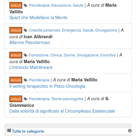
|
A cura di
Maria
Psicoterapia
,
Educazione
,
Salute
Articoli
Vallillo
Spazi che Modellano la Mente
|
A
Crescita personale
,
Emergenza
,
Salute
,
Divulgazione
Articoli
cura di
Ivan Alibrandi
Allarme Psicofarmaci
|
A
Formazione
,
Clinica
,
Donne
,
Divulgazione
,
Evolutiva
Articoli
cura di
Maria Vallillo
L’Intreccio Matrilineare
|
A cura di
Maria Vallillo
Psicoterapia
Articoli
Il setting terapeutico in Psico-Oncologia
|
A cura di
S.
Psicoterapia
,
Teorie psicologiche
Articoli
Grammatico
Dalla volontà di significato al Circumplesso Esistenziale
Tutte le categorie