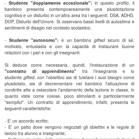
-
Studente "doppiamente eccezionale":
in questo profilo, il
bambino presenta contempoareamente una plusdotazione
cognitiva e un disturbo in un'altra area tra i seguenti: DSA, ADHD,
DOP, Disturbi dell'Umore. Si osservano bassi livelli di autostima e
sentimenti di disagio nel contesto scolastico.
-
Studente "autonomo":
è un bambino
gifted
sicuro di sé,
motivato, entusiasta e con la capacità di instaurare buone
relazioni con i pari e con gli insegnanti.
Si deduce come necessaria, quindi, l'instaurazione di un
"contratto di apprendimento"
tra l'insegnante e lo
studente
gifted
, con l'obiettivo sia di tutelare i suoi bisogni come
plusdotato, sia di decrementare nel bambino l'attuazione di
condotte atte a ostacolare l'andamento della lezione in classe, in
quanto viste come noiose, poco stimolanti e particolarmente
"semplici". Un contratto di apprendimento, infatti, presenta le
seguenti caratteristiche:
- E' un accordo scritto;
- E' un patto dove vengono negoziati gli obiettivi e le regole di
lavoro tra alunno e insegnante;