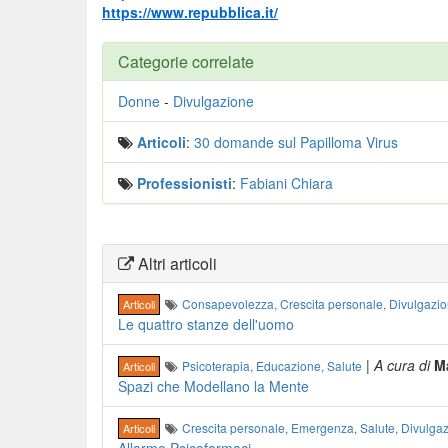
https://www.repubblica.it/
Categorie correlate
Donne
-
Divulgazione
Articoli
:
30 domande sul Papilloma Virus
Professionisti
:
Fabiani Chiara
Altri articoli
Consapevolezza
,
Crescita personale
,
Divulgazi
Articoli
Le quattro stanze dell'uomo
|
A cura di
Ma
Psicoterapia
,
Educazione
,
Salute
Articoli
Spazi che Modellano la Mente
Crescita personale
,
Emergenza
,
Salute
,
Divulga
Articoli