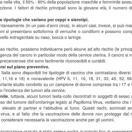
 nella vita, il 50% - 80% della popolazione maschile e femminile ses
ezione. I fattori di rischio principali sono la giovane età, il numero d
le tipologie che variano per ceppi e sierotipi.
ntaneamente (in un paio d’anni circa), in alcuni casi, invece, si può ma
sioni si presentano sottoforma di verruche o condilomi e possono com
ivello extragenitale su naso, bocca o laringe.
sso rischio, possiamo individuarne però alcune ad alto rischio (le princi
orgenza del cancro in particolar modo della cervice uterina. Il cancro si 
 precancerose che sono facilmente riconoscibili e curabili.
rsi sul piano preventivo.
talia sono disponibili tre tipologie di vaccino che contrastano diversi s
 11,16 e 18) e nonavalente (HPV 6, 11, 16, 18, 31, 33, 45, 52, 58
portante studio condotto su un campione di donne comprese tra i 17 e 
l’incidenza dei tumori alla cervice.
nile
, tuttavia, alcuni tumori testa-collo riscontrati in soggetti di sesso
o del tumore dell’orofaringe legato al Papilloma Virus, vediamo che i f
 elevato di partner e l'abitudine al fumo. Questi rischi, sommati a
 virus, e al fatto che la vaccinazione delle donne non protegge dal r
 considerare necessaria la vaccinazione anche per gli uomini.
a vaccinazione gratuita è stata estesa anche ai maschi fino al compimen