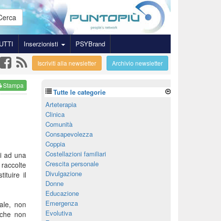
Cerca
UTTI
Inserzionisti
PSYBrand
Iscriviti alla newsletter
Archivio newsletter
Stampa
Tutte le categorie
Arteterapia
Clinica
Comunità
Consapevolezza
Coppia
Costellazioni familiari
ti ad una
Crescita personale
 raccolte
Divulgazione
ituire il
Donne
Educazione
Emergenza
ale, non
Evolutiva
 che non