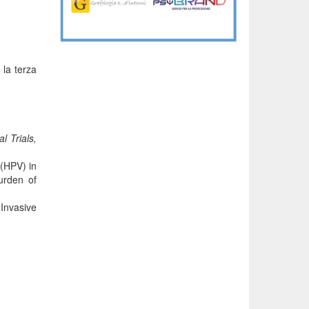
 la terza
l Trials,
 (HPV) in
urden of
 Invasive