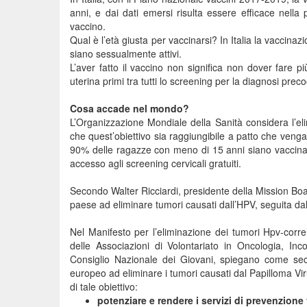
anni, e dai dati emersi risulta essere efficace nella
vaccino.
Qual è l’età giusta per vaccinarsi? In Italia la vaccin
siano sessualmente attivi.
L’aver fatto il vaccino non significa non dover fare pi
uterina primi tra tutti lo screening per la diagnosi pre
Cosa accade nel mondo?
L’Organizzazione Mondiale della Sanità considera l’eli
che quest’obiettivo sia raggiungibile a patto che venga
90% delle ragazze con meno di 15 anni siano vaccinat
accesso agli screening cervicali gratuiti.
Secondo Walter Ricciardi, presidente della Mission Boa
paese ad eliminare tumori causati dall’HPV, seguita da
Nel Manifesto per l’eliminazione dei tumori Hpv-corre
delle Associazioni di Volontariato in Oncologia, I
Consiglio Nazionale dei Giovani, spiegano come secon
europeo ad eliminare i tumori causati dal Papilloma Vir
di tale obiettivo:
potenziare e rendere i servizi di prevenzione 