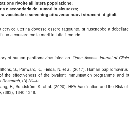
azione rivolte all’intera popolazione;
a e secondaria dei tumori in sicurezza;
ura vaccinale e screening attraverso nuovi strumenti digitali.
la cervice uterina dovesse essere raggiunto, si riuscirebbe a debellare
inua a causare molte morti in tutto il mondo.
story of human papillomavirus infection.
Open Access Journal of Clinica
iftons, S., Panwarc, K., Fielda, N. et al. (2017). Human papillomavirus
of the effectiveness of the bivalent immunisation programme and b
s Research,
(3) 36–41.
 Fang, F., Sundström, K. et al. (2020). HPV Vaccination and the Risk of
e
, (383), 1340-1348.