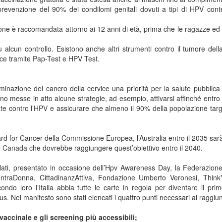
 prevenzione del 90% dei condilomi genitali dovuti a tipi di HPV cont
azione è raccomandata attorno ai 12 anni di età, prima che le ragazze ed 
ù alcun controllo. Esistono anche altri strumenti contro il tumore dell
coce tramite Pap-Test e HPV Test.
minazione del cancro della cervice una priorità per la salute pubblica 
no messe in atto alcune strategie, ad esempio, attivarsi affinché entro i
e contro l’HPV e assicurare che almeno il 90% della popolazione tar
rd for Cancer della Commissione Europea, l’Australia entro il 2035 sarà
l Canada che dovrebbe raggiungere quest’obiettivo entro il 2040.
lati, presentato in occasione dell’Hpv Awareness Day, la Federazione
ncontraDonna, CittadinanzAttiva, Fondazione Umberto Veronesi, Thin
do loro l’Italia abbia tutte le carte in regola per diventare il pr
us. Nel manifesto sono stati elencati i quattro punti necessari al raggi
vaccinale e gli screening più accessibili;