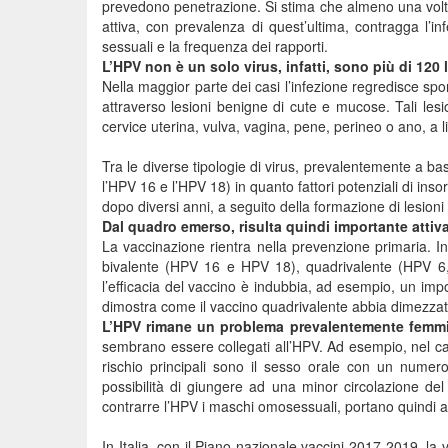
prevedono penetrazione. Si stima che almeno una volta
attiva, con prevalenza di quest’ultima, contragga l’inf
sessuali e la frequenza dei rapporti.
L’HPV non è un solo virus, infatti, sono più di 120 
Nella maggior parte dei casi l’infezione regredisce spo
attraverso lesioni benigne di cute e mucose. Tali le
cervice uterina, vulva, vagina, pene, perineo o ano, a l
Tra le diverse tipologie di virus, prevalentemente a ba
l’HPV 16 e l’HPV 18) in quanto fattori potenziali di ins
dopo diversi anni, a seguito della formazione di lesioni
Dal quadro emerso, risulta quindi importante attiva
La vaccinazione rientra nella prevenzione primaria. In I
bivalente (HPV 16 e HPV 18), quadrivalente (HPV 6,
l’efficacia del vaccino è indubbia, ad esempio, un im
dimostra come il vaccino quadrivalente abbia dimezzato 
L’HPV rimane un problema prevalentemente femmi
sembrano essere collegati all’HPV. Ad esempio, nel cas
rischio principali sono il sesso orale con un numero
possibilità di giungere ad una minor circolazione del
contrarre l’HPV i maschi omosessuali, portano quindi a
In Italia, con il Piano nazionale vaccini 2017-2019, l