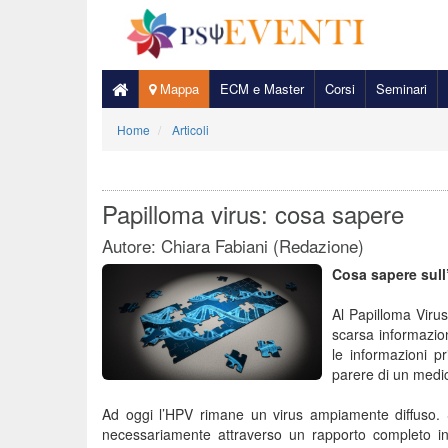
Mappa
ECM e Master
Corsi
Seminari
Home
Articoli
Papilloma virus: cosa sapere
Autore: Chiara Fabiani (Redazione)
Cosa sapere sul
Al Papilloma Virus
scarsa informazio
le informazioni pr
parere di un medic
Ad oggi l’HPV rimane un virus ampiamente diffuso. S
necessariamente attraverso un rapporto completo in 