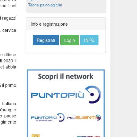
Teorie psicologiche
enuti nel
i ragazzi
Info e registrazione
a cervice
Registrati
Login
INFO
e ritiene
l 2030 il
get abbia
 il primo
 Italiana
kYoung e
imo paese
ungimento