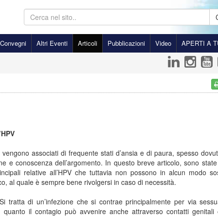
Convegni
Altri Eventi
Articoli
Pubblicazioni
Video
APERTI A T
l’HPV
 vengono associati di frequente stati d’ansia e di paura, spesso dovu
ne e conoscenza dell’argomento. In questo breve articolo, sono state
incipali relative all’HPV che tuttavia non possono in alcun modo sost
o, al quale è sempre bene rivolgersi in caso di necessità.
i tratta di un’infezione che si contrae principalmente per via sessu
quanto il contagio può avvenire anche attraverso contatti genitali