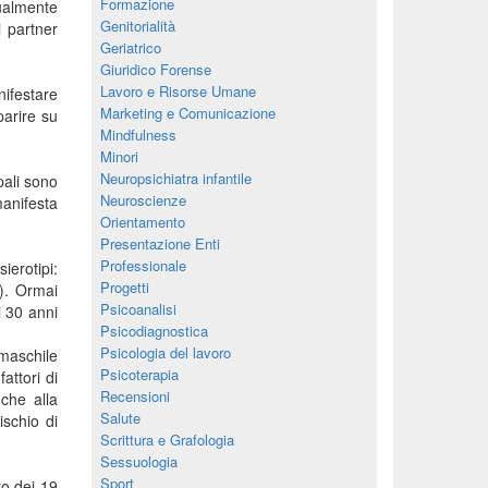
Formazione
sualmente
Genitorialità
i partner
Geriatrico
Giuridico Forense
Lavoro e Risorse Umane
nifestare
Marketing e Comunicazione
parire su
Mindfulness
Minori
Neuropsichiatra infantile
pali sono
Neuroscienze
manifesta
Orientamento
Presentazione Enti
Professionale
ierotipi:
Progetti
). Ormai
Psicoanalisi
i 30 anni
Psicodiagnostica
Psicologia del lavoro
 maschile
Psicoterapia
attori di
Recensioni
nche alla
Salute
ischio di
Scrittura e Grafologia
Sessuologia
Sport
to dei 19