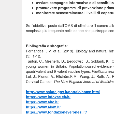
avviare campagne informative e di sensibilizz
promuovere programmi di prevenzione primari
monitorare semestralmente i livelli di copert
Se l’obiettivo posto dall’OMS di eliminare il cancro al
neoplasia più frequente nelle donne che purtroppo cont
Bibliografia e sitografia:
Fernandes, J.V. et al. (2013). Biology and natural hi
(5), 1-12.
Tanton, C., Mesherb, D., Beddowsc, S., Soldanb, K., Cl
young women in Britain: Populationbased evidence 
quadrivalent and 9-valent vaccine types.
Papillomaviru
Lei, J., Ploner, A., Elfström,K.M., Wang, J., Roth, A.,
Cervical Cancer.
The New England Journal of Medicin
http://www.salute.gov.it/portale/home.html
https://www.infovac.ch/it/
https://www.airc.it/
https://www.aiom.it/
https://www.fondazioneveronesi.it/