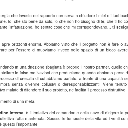
ergia che investo nel rapporto non serva a chiudere i miei o i tuoi buch
one. Io, che sto bene da solo, io che non ho bisogno di te, che ti ho c
ante l’infatuazione, ho sentito cose che mi corrispondevano…
ti scelg
o apre orizzonti enormi. Abbiamo visto che il progetto non è fare o 
are per l’essere ci muoviamo invece nello spazio di un bieco avere
ndando in una direzione sbagliata è proprio il nostro partner, quello c
mantellare le false motivazioni che produciamo quando abbiamo perso di
rocesso di crescita di cui abbiamo parlato: a fronte di una capacità s
 ombra senza divenire collusivi o deresponsabilizzanti. Viene tenut
o malato di difendere il suo protetto, ne facilita il processo distruttivo.
imento di una meta.
udine interna
; è il tentativo del comandante della nave di dirigere la p
’effettiva rotta mantenuta. Spesso le tempeste della vita ed i venti con
è questo l’importante.