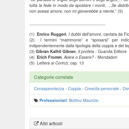
tutta la fede in modo da spostare i monti, …Se distribui
non avessi amore, non mi gioverebbe a niente.
” (5)
_________________________________
(1)
Enrico Ruggeri
, I dubbi dell’amore
, cantata da Fi
(2) I termini “matrimonio” e “sposarsi” per indic
indipendentemente dalla tipologia della coppia e del l
(3)
Gibran Kalhil Gibran
,
Il profeta
- Guanda Editore
(4)
Erich Fromm
,
Avere o Essere?
- Mondadori
(5)
Lettera ai Corinzi,
cap. 13
Categorie correlate
Consapevolezza
-
Coppia
-
Crescita personale
-
Div
Professionisti
:
Bottino Maurizio
Altri articoli