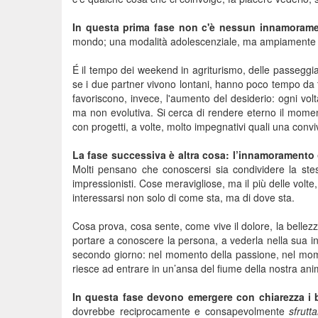
In questa prima fase non c'è nessun innamoram
mondo; una modalità adolescenziale, ma ampiamente c
É il tempo dei weekend in agriturismo, delle passeggi
se i due partner vivono lontani, hanno poco tempo da 
favoriscono, invece, l'aumento del desiderio: ogni volt
ma non evolutiva. Si cerca di rendere eterno il mom
con progetti, a volte, molto impegnativi quali una convi
La fase successiva è altra cosa: l’innamoramento
Molti pensano che conoscersi sia condividere la stes
impressionisti. Cose meravigliose, ma il più delle volte
interessarsi non solo di come sta, ma di dove sta.
Cosa prova, cosa sente, come vive il dolore, la bellez
portare a conoscere la persona, a vederla nella sua in
secondo giorno: nel momento della passione, nel momen
riesce ad entrare in un’ansa del fiume della nostra ani
In questa fase devono emergere con chiarezza i b
dovrebbe reciprocamente e consapevolmente
sfrutt