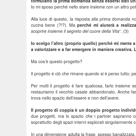
formulano la prima domanda senza essersi dati una
Io mi sposo perché nello stare insieme con un altro po
Alla luce di questo, la risposta alla prima domanda 
cucina bene (?!?). Ma
perché mi aiuterà a realizza
scoprire insieme il segreto del cuore della Vita
”. (3)
Io scelgo l’altro (proprio quello) perché mi mette 
a valorizzare e a far emergere in maniera creativa. L
Ma cos’è questo progetto?
Il progetto è ciò che rimane quando si è perso tutto; pe
Per molti il progetto è fare qualcosa, farlo insieme s
restauriamo il vecchio casale abbandonato. Anche fare
trova nello spazio dell’essere e non dell’avere.
Il progetto di coppia è un doppio progetto individu
due progetti, ma lo spazio che i partner sapranno co
soprattutto degli spazi interni esplorati singolarmente co
In una dimensione adulta la frase, spesso banalizzata,