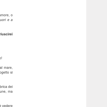
’amore, o
cuori e a
iuscirei
o!
 al mare,
ogetto si
brica dei
omune, ma
 è vedere