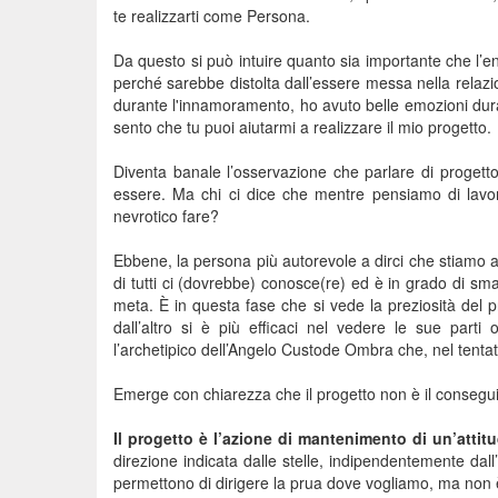
te realizzarti come Persona.
Da questo si può intuire quanto sia importante che l’en
perché sarebbe distolta dall’essere messa nella relazi
durante l'innamoramento, ho avuto belle emozioni dur
sento che tu puoi aiutarmi a realizzare il mio progetto.
Diventa banale l’osservazione che parlare di progett
essere. Ma chi ci dice che mentre pensiamo di lavor
nevrotico fare?
Ebbene, la persona più autorevole a dirci che stiamo a
di tutti ci (dovrebbe) conosce(re) ed è in grado di s
meta. È in questa fase che si vede la preziosità del p
dall’altro si è più efficaci nel vedere le sue parti
l’archetipico dell’Angelo Custode Ombra che, nel tentativ
Emerge con chiarezza che il progetto non è il consegu
Il progetto è l’azione di mantenimento di un’attit
direzione indicata dalle stelle, indipendentemente dall
permettono di dirigere la prua dove vogliamo, ma non 