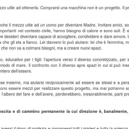
zo utile ad ottenerla. Comprarsi una macchina non è un progetto. Il p
e il mezzo utile ad un uomo per diventare Madre. Invitare amici, so
portanti nel contesto civile, hanno bisogno di calore e sono soli. È 
e desideri diventare capace di accogliere, condividere e dare amore
 che gli sta a fianco. Lei davvero lo può aiutare: lei che è femmina, 
sione che non va a colmare bisogni, ma a creare nuovi spazi.
o, educativo per i figli: l’apertura verso il diverso concretizzato, per
eriodo di mare. Il confronto con il diverso apre spazi in cui si può in
ntiero dell’essere.
ose insieme, ma aiutarsi reciprocamente ad essere se stessi e a pers
ssono essere mezzi per realizzare questo progetto, ma mai potranno sos
’albero del fare e dell’avere, perderebbero, inesorabilmente, parti pr
escita e di cammino permanente la cui direzione è, banalmente,
avessi il dono di profezia e conoscessi tutti i misteri e tutta la scienza