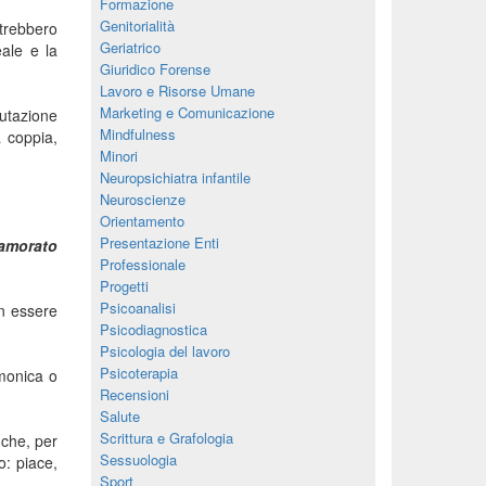
Formazione
Genitorialità
otrebbero
Geriatrico
ale e la
Giuridico Forense
Lavoro e Risorse Umane
Marketing e Comunicazione
lutazione
Mindfulness
a coppia,
Minori
Neuropsichiatra infantile
Neuroscienze
Orientamento
Presentazione Enti
amorato
Professionale
Progetti
Psicoanalisi
on essere
Psicodiagnostica
Psicologia del lavoro
Psicoterapia
omonica o
Recensioni
Salute
Scrittura e Grafologia
 che, per
Sessuologia
o: piace,
Sport