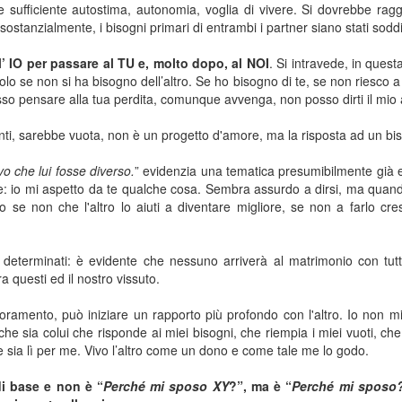
re sufficiente autostima, autonomia, voglia di vivere. Si dovrebbe rag
ostanzialmente, i bisogni primari di entrambi i partner siano stati soddis
l’ IO per passare al TU e, molto dopo, al NOI
. Si intravede, in questa
 solo se non si ha bisogno dell’altro. Se ho bisogno di te, se non riesco 
sso pensare alla tua perdita, comunque avvenga, non posso dirti il mio
imenti, sarebbe vuota, non è un progetto d'amore, ma la risposta ad un bi
vo che lui fosse diverso.
” evidenzia una tematica presumibilmente già 
e: io mi aspetto da te qualche cosa. Sembra assurdo a dirsi, ma quan
 se non che l'altro lo aiuti a diventare migliore, se non a farlo cr
eterminati: è evidente che nessuno arriverà al matrimonio con tutti
ra questi ed il nostro vissuto.
moramento, può iniziare un rapporto più profondo con l'altro. Io non m
o che sia colui che risponde ai miei bisogni, che riempia i miei vuoti, ch
he sia lì per me. Vivo l’altro come un dono e come tale me lo godo.
i base e non è “
Perché mi sposo XY
?”, ma è “
Perché mi sposo