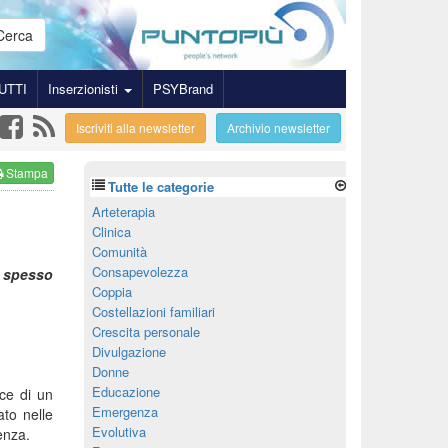
Cerca
UTTI
Inserzionisti
PSYBrand
Iscriviti alla newsletter
Archivio newsletter
Stampa
Tutte le categorie
Arteterapia
Clinica
Comunità
Consapevolezza
 spesso
Coppia
Costellazioni familiari
Crescita personale
Divulgazione
Donne
Educazione
ice di un
Emergenza
ato nelle
Evolutiva
enza.