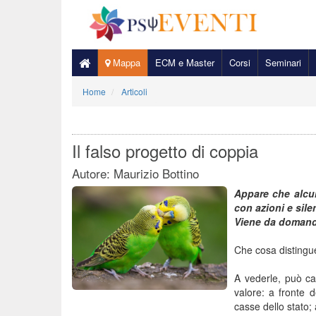
Mappa
ECM e Master
Corsi
Seminari
Home
Articoli
Il falso progetto di coppia
Autore: Maurizio Bottino
Appare che alcun
con azioni e sile
Viene da domanda
Che cosa distingu
A vederle, può cap
valore: a fronte d
casse dello stato;