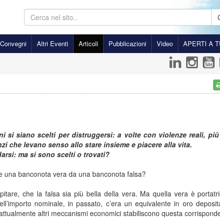
Convegni
Altri Eventi
Articoli
Pubblicazioni
Video
APERTI A T
i si siano scelti per distruggersi:
a volte con violenze reali,
più
nzi
che levano senso allo stare insieme
e piacere alla vita.
rsi: ma si sono scelti o trovati?
e una banconota vera da una banconota falsa?
itare, che la falsa sia più bella della vera. Ma quella vera è portatr
ell’importo nominale, in passato, c’era un equivalente in oro deposit
 attualmente altri meccanismi economici stabiliscono questa corrispond