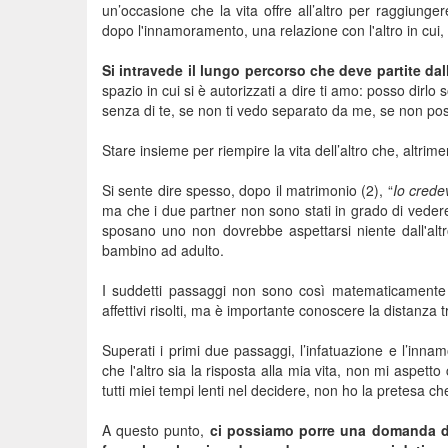
un’occasione che la vita offre all’altro per raggiunge
dopo l'innamoramento, una relazione con l'altro in cui, s
Si intravede il lungo percorso che deve partite dal
spazio in cui si è autorizzati a dire ti amo: posso dirlo
senza di te, se non ti vedo separato da me, se non po
Stare insieme per riempire la vita dell’altro che, altr
Si sente dire spesso, dopo il matrimonio (2), “
Io crede
ma che i due partner non sono stati in grado di veder
sposano uno non dovrebbe aspettarsi niente dall'altro
bambino ad adulto.
I suddetti passaggi non sono così matematicamente d
affettivi risolti, ma è importante conoscere la distanza t
Superati i primi due passaggi, l’infatuazione e l’inna
che l'altro sia la risposta alla mia vita, non mi aspett
tutti miei tempi lenti nel decidere, non ho la pretesa c
A questo punto,
ci possiamo porre una domanda d