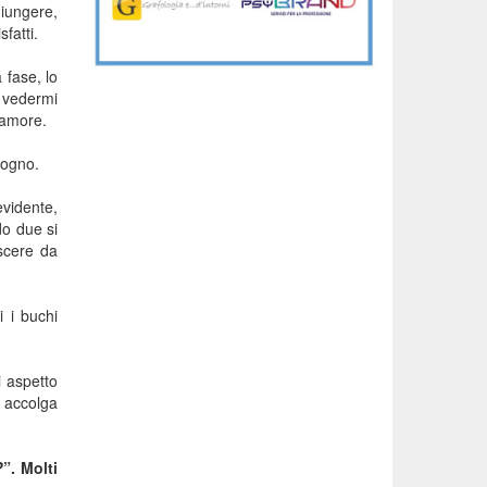
giungere,
fatti.
 fase, lo
a vedermi
 amore.
sogno.
evidente,
do due si
escere da
 i buchi
i aspetto
e accolga
?
”. Molti