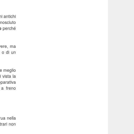
i antichi
onosciuto
o
perché
avere, ma
 o di un
he meglio
 vista la
eparativa
o a freno
rua nella
trari non