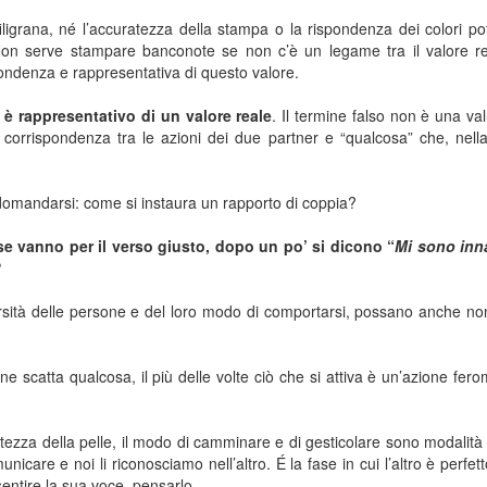
filigrana, né l’accuratezza della stampa o la rispondenza dei colori p
 Non serve stampare banconote se non c’è un legame tra il valore re
ondenza e rappresentativa di questo valore.
 è rappresentativo di un valore reale
. Il termine falso non è una va
corrispondenza tra le azioni dei due partner e “qualcosa” che, nell
domandarsi: come si instaura un rapporto di coppia?
se vanno per il verso giusto, dopo un po’ si dicono “
Mi sono inn
?
rsità delle persone e del loro modo di comportarsi, possano anche n
ne scatta qualcosa, il più delle volte ciò che si attiva è un’azione fer
evigatezza della pelle, il modo di camminare e di gesticolare sono modalità
are e noi li riconosciamo nell’altro. É la fase in cui l’altro è perfett
sentire la sua voce, pensarlo.