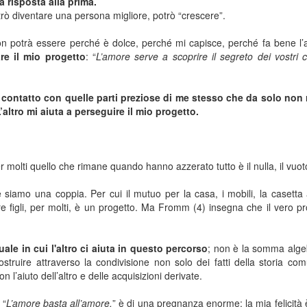
 risposta alla prima.
trò diventare una persona migliore, potrò “crescere”.
non potrà essere perché è dolce, perché mi capisce, perché fa bene l
re il mio progetto
: “
L’amore serve a scoprire il segreto dei vostri 
a contatto con quelle parti preziose di me stesso che da solo non r
’altro mi aiuta a perseguire il mio progetto.
r molti quello che rimane quando hanno azzerato tutto è il nulla, il vuot
e siamo una coppia. Per cui il mutuo per la casa, i mobili, la casetta
 figli, per molti, è un progetto. Ma Fromm (4) insegna che il vero pr
ale in cui l'altro ci aiuta in questo percorso
; non è la somma alge
struire attraverso la condivisione non solo dei fatti della storia c
n l’aiuto dell’altro e delle acquisizioni derivate.
 “
L’amore basta all’amore.
” è di una pregnanza enorme: la mia felicità