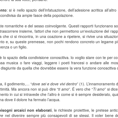
ento
: si è nello spazio dell’infatuazione, dell’adesione acritica all’altro
ondivisa da ampie fasce della popolazione.
ate romantiche e del sesso coinvolgente. Questi rapporti funzionano so
trascorrere insieme, fattori che non permettono un'evoluzione del rap
a che ci si rincontra, in una coazione a ripetere, si rivive una situazio
ento e, su queste premesse, non pochi rendono concreto un legame più
venza o un figlio.
è lo spazio della condivisione conoscitiva. Io voglio stare con te per co
sa musica o fare viaggi, leggere i poeti francesi o andare alle mos
, disgiunte da quella che dovrebbe essere la vera funzione conoscitiva de
za, il godimento,… “
dove sei e dove vivi dentro
” (1). L’innamoramento 
timità. Ma ancora non si può dire “
ti amo
”. É vero che “
Ti amo
” si dic
to in cui si intravede che l’altro è come si è sempre desiderato, qu
ma dove il dolore ha fermato l’acqua.
isogni arcaici non elaborati
, le richieste proiettive, le pretese anti
are
nel divenire sempre più consapevoli di se stessi. Il voler bene d