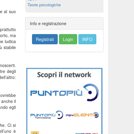
Teorie psicologiche
 e al suo
Info e registrazione
prattutto
porto, ma
Registrati
Login
INFO
ne ludica
 stabile
noscerti.
tre degli
ll’altro:
dovrebbe
e anche il
ando egli
che. Ci si
ell’uno è