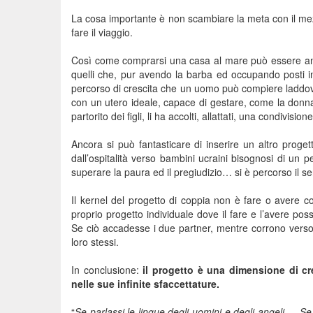
La cosa importante è non scambiare la meta con il mez
fare il viaggio.
Così come comprarsi una casa al mare può essere anch
quelli che, pur avendo la barba ed occupando posti im
percorso di crescita che un uomo può compiere laddov
con un utero ideale, capace di gestare, come la donna
partorito dei figli, li ha accolti, allattati, una condivi
Ancora si può fantasticare di inserire un altro progett
dall’ospitalità verso bambini ucraini bisognosi di un p
superare la paura ed il pregiudizio… si è percorso il se
Il kernel del progetto di coppia non è fare o avere c
proprio progetto individuale dove il fare e l’avere po
Se ciò accadesse i due partner, mentre corrono verso l
loro stessi.
In conclusione:
il progetto è una dimensione di cr
nelle sue infinite sfaccettature.
“
Se parlassi le lingue degli uomini e degli angeli,… Se 