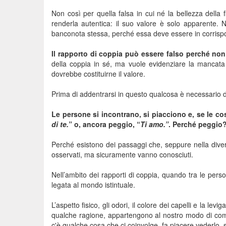
Non così per quella falsa in cui né la bellezza della 
renderla autentica: il suo valore è solo apparente.
banconota stessa, perché essa deve essere in corrisp
Il rapporto di coppia può essere falso perché non
della coppia in sé, ma vuole evidenziare la mancata 
dovrebbe costituirne il valore.
Prima di addentrarsi in questo qualcosa è necessario 
Le persone si incontrano, si piacciono e, se le co
di te.
” o, ancora peggio, “
Ti amo.”
. Perché peggio
Perché esistono dei passaggi che, seppure nella dive
osservati, ma sicuramente vanno conosciuti.
Nell’ambito dei rapporti di coppia, quando tra le perso
legata al mondo istintuale.
L’aspetto fisico, gli odori, il colore dei capelli e la l
qualche ragione, appartengono al nostro modo di comunic
c'è qualche cosa che ci coinvolge, fa piacere vederlo, 