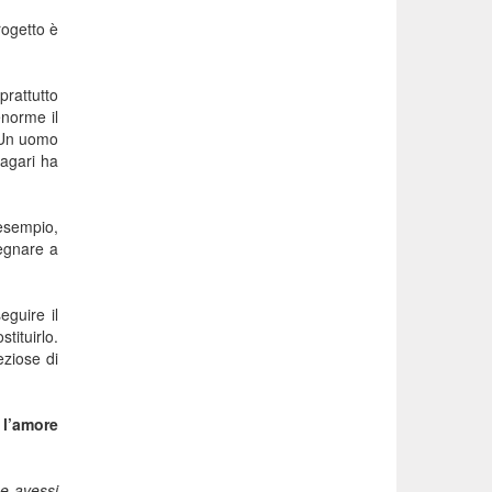
rogetto è
prattutto
enorme il
. Un uomo
magari ha
 esempio,
segnare a
eguire il
tituirlo.
eziose di
 l’amore
 e avessi