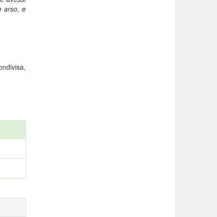
e arso, e
ndivisa,