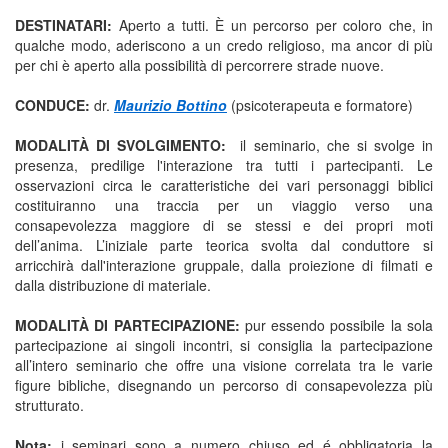
DESTINATARI:
Aperto a tutti. È un percorso per coloro che, in
qualche modo, aderiscono a un credo religioso, ma ancor di più
per chi è aperto alla possibilità di percorrere strade nuove.
CONDUCE:
dr.
Maurizio Bottino
(psicoterapeuta e formatore)
MODALITÀ DI SVOLGIMENTO:
il seminario, che si svolge in
presenza, predilige l'interazione tra tutti i partecipanti. Le
osservazioni circa le caratteristiche dei vari personaggi biblici
costituiranno una traccia per un viaggio verso una
consapevolezza maggiore di se stessi e dei propri moti
dell’anima. L’iniziale parte teorica svolta dal conduttore si
arricchirà dall'interazione gruppale, dalla proiezione di filmati e
dalla distribuzione di materiale.
MODALITÀ DI PARTECIPAZIONE:
pur essendo possibile la sola
partecipazione ai singoli incontri, si consiglia la partecipazione
all’intero seminario che offre una visione correlata tra le varie
figure bibliche, disegnando un percorso di consapevolezza più
strutturato.
Nota:
i seminari sono a numero chiuso ed é obbligatoria la