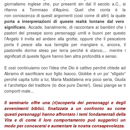
giornalismo inglese che, pur presenti sin dal II secolo a.C., si
rifanno a Tommaso d’Aquino. Quel che conta è la
non conoscenza di questi argomenti (così come di altri) la quale
porta a interpretazioni di queste realtà lontane dal vero
significato
. Accade, banalmente, di raccontare ai bambini che i
pastori del presepe sono personaggi umili e buoni per questo
l'Angelo li invita ad andare alla grotta; oppure che il pescatore
porta il pesce alla sua famiglia per mangiare o, ancora, il
pastorello dorme steso per terra perché è stanco,... mentre i
significati di queste figure hanno ben altra profondità e senso.
E così continuiamo con l'idea che Dio è cattivo perché chiede ad
Abramo di sacrificare suo figlio Isacco, Giobbe è un po' "sfigato"
perché capita tutto a lui, Maria Maddalena era poco seria, Giuda
é l'archetipo del traditore (lo dice pure Dante!), Gesù piange se ti
comporti male...
Il seminario offre una (ri)scoperta dei personaggi e degli
avvenimenti biblici, finalizzata a un confronto su come
questi personaggi hanno affrontato i temi fondamentali della
Vita e di come il loro comportamento può suggerirci un
modo per conoscersi e aumentare la nostra consapevolezza.