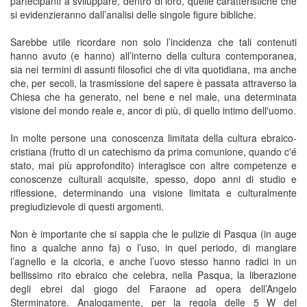
partecipanti a sviluppare, dentro di loro, quelle caratteristiche che
si evidenzieranno dall’analisi delle singole figure bibliche.
Sarebbe utile ricordare non solo l’incidenza che tali contenuti
hanno avuto (e hanno) all’interno della cultura contemporanea,
sia nei termini di assunti filosofici che di vita quotidiana, ma anche
che, per secoli, la trasmissione del sapere è passata attraverso la
Chiesa che ha generato, nel bene e nel male, una determinata
visione del mondo reale e, ancor di più, di quello intimo dell'uomo.
In molte persone una conoscenza limitata della cultura ebraico-
cristiana (frutto di un catechismo da prima comunione, quando c'é
stato, mai più approfondito) interagisce con altre competenze e
conoscenze culturali acquisite, spesso, dopo anni di studio e
riflessione, determinando una visione limitata e culturalmente
pregiudizievole di questi argomenti.
Non è importante che si sappia che le pulizie di Pasqua (in auge
fino a qualche anno fa) o l’uso, in quel periodo, di mangiare
l’agnello e la cicoria, e anche l’uovo stesso hanno radici in un
bellissimo rito ebraico che celebra, nella Pasqua, la liberazione
degli ebrei dal giogo del Faraone ad opera dell’Angelo
Sterminatore. Analogamente, per la regola delle 5 W del