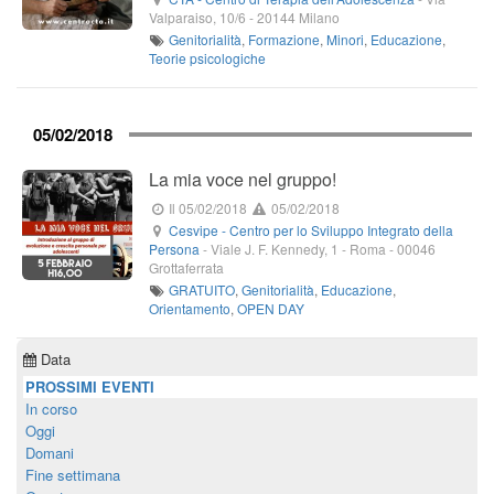
Valparaiso, 10/6
-
20144
Milano
Genitorialità
,
Formazione
,
Minori
,
Educazione
,
Teorie psicologiche
05/02/2018
La mia voce nel gruppo!
Il 05/02/2018
05/02/2018
Cesvipe - Centro per lo Sviluppo Integrato della
Persona
-
Viale J. F. Kennedy, 1
- Roma -
00046
Grottaferrata
GRATUITO
,
Genitorialità
,
Educazione
,
Orientamento
,
OPEN DAY
Data
PROSSIMI EVENTI
In corso
Oggi
Domani
Fine settimana