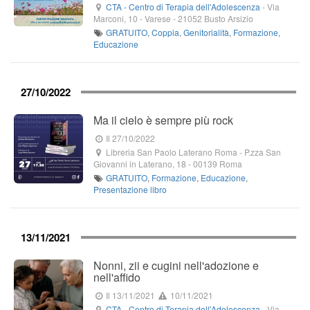
CTA - Centro di Terapia dell'Adolescenza
-
Via
Marconi, 10
- Varese -
21052
Busto Arsizio
GRATUITO
,
Coppia
,
Genitorialità
,
Formazione
,
Educazione
27/10/2022
Ma il cielo è sempre più rock
Il 27/10/2022
Libreria San Paolo Laterano Roma
-
P.zza San
Giovanni in Laterano, 18
-
00139
Roma
GRATUITO
,
Formazione
,
Educazione
,
Presentazione libro
13/11/2021
Nonni, zii e cugini nell'adozione e
nell'affido
Il 13/11/2021
10/11/2021
CTA - Centro di Terapia dell'Adolescenza
-
Via