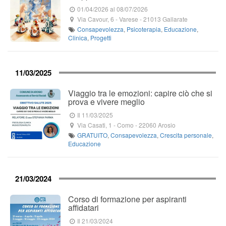
01/04/2026
al 08/07/2026
Via Cavour, 6
- Varese -
21013
Gallarate
Consapevolezza
,
Psicoterapia
,
Educazione
,
Clinica
,
Progetti
11/03/2025
Viaggio tra le emozioni: capire ciò che si
prova e vivere meglio
Il 11/03/2025
Via Casati, 1
- Como -
22060
Arosio
GRATUITO
,
Consapevolezza
,
Crescita personale
,
Educazione
21/03/2024
Corso di formazione per aspiranti
affidatari
Il 21/03/2024