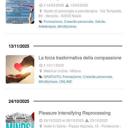
Il 14/03/2026
13/03/2026
Studio di psicologia e psicoterapia
-
Via Tempesta,
89
- Venezia -
30033
Noale
Formazione
,
Crescita personale
,
Salute
,
Arteterapia
,
Mindfulness
13/11/2025
La forza trasformativa della compassione
Il 13/11/2025
Webinar online
-
Milano
GRATUITO
,
Formazione
,
Crescita personale
,
Mindfulness
,
ONLINE
24/10/2025
Pleasure Intensifying Reprocessing
24/10/2025
al 26/10/2025
23/10/2025
Hotel In Sylvis
-
Piazza Aquileia, 15
- Pordenone -