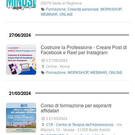
33079
Sesto al Reghena
Formazione
,
Crescita personale
,
WORKSHOP
,
WEBINAR
,
ONLINE
27/06/2024
Costruire la Professione - Creare Post di
Facebook e Reel per Instagram
Il 27/06/2024
Online
-
Roma
Formazione
,
WORKSHOP
,
WEBINAR
,
ONLINE
21/03/2024
Corso di formazione per aspiranti
affidatari
Il 21/03/2024
CTA - Centro di Terapia dell'Adolescenza
-
Via
Marconi, 10
- Varese -
21052
Busto Arsizio