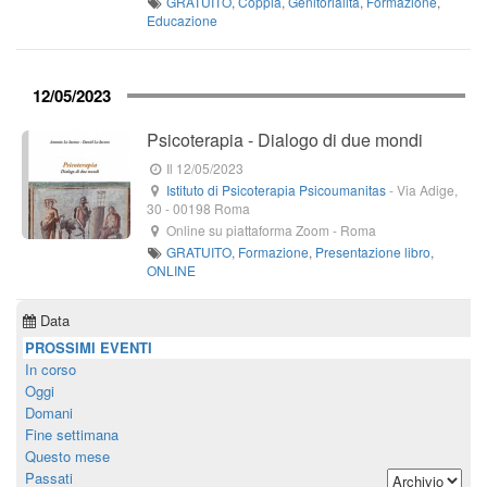
GRATUITO
,
Coppia
,
Genitorialità
,
Formazione
,
Educazione
12/05/2023
Psicoterapia - Dialogo di due mondi
Il 12/05/2023
Istituto di Psicoterapia Psicoumanitas
-
Via Adige,
30
-
00198
Roma
Online su piattaforma Zoom
-
Roma
GRATUITO
,
Formazione
,
Presentazione libro
,
ONLINE
Data
PROSSIMI EVENTI
In corso
Oggi
Domani
Fine settimana
Questo mese
Passati