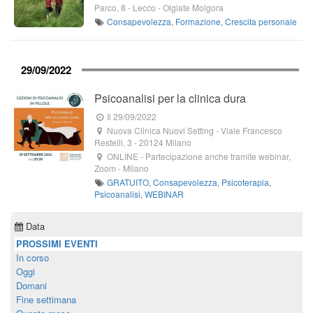
Parco, 8
- Lecco -
Olgiate Molgora
Consapevolezza
,
Formazione
,
Crescita personale
29/09/2022
Psicoanalisi per la clinica dura
Il 29/09/2022
Nuova Clinica Nuovi Setting
-
Viale Francesco
Restelli, 3
-
20124
Milano
ONLINE - Partecipazione anche tramite webinar,
Zoom
-
Milano
GRATUITO
,
Consapevolezza
,
Psicoterapia
,
Psicoanalisi
,
WEBINAR
Data
PROSSIMI EVENTI
In corso
Oggi
Domani
Fine settimana