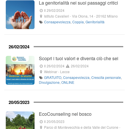
La genitorialità nei suoi passaggi critici
Il 29/02/2024
Istituto Cavalieri
-
Via Olona, 14
-
20162
Milano
Consapevolezza
,
Coppia
,
Genitorialità
26/02/2024
Scopri i tuoi valori e diventa ciò che sei
Il 26/02/2024
26/02/2024
Webinar
-
Lecce
GRATUITO
,
Consapevolezza
,
Crescita personale
,
Divulgazione
,
ONLINE
20/05/2023
EcoCounseling nel bosco
Il 20/05/2023
Parco di Montevecchia e della Valle del Curone
-