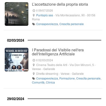
L’accettazione della propria storia
Il 09/07/2026
Puntopiù sas
-
Via Montecassiano, 90
-
00156
Roma
Consapevolezza
,
Crescita personale
02/03/2024
I Paradossi del Visibile nell'era
dell'Intelligenza Artificiale
Il 02/03/2024
Cinema Teatro delle Arti
-
Via Don Minzoni, 5
-
Varese -
Gallarate
Diretta streaming
- Varese -
Gallarate
Consapevolezza
,
Formazione
,
Crescita personale
,
Comunità
,
Clinica
29/02/2024