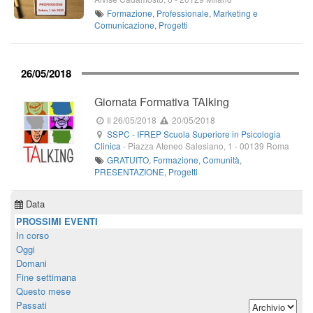
Formazione
,
Professionale
,
Marketing e
Comunicazione
,
Progetti
26/05/2018
Giornata Formativa TAlking
Il 26/05/2018
20/05/2018
SSPC - IFREP Scuola Superiore in Psicologia
Clinica
-
Piazza Ateneo Salesiano, 1
-
00139
Roma
GRATUITO
,
Formazione
,
Comunità
,
PRESENTAZIONE
,
Progetti
Data
PROSSIMI EVENTI
In corso
Oggi
Domani
Fine settimana
Questo mese
Passati