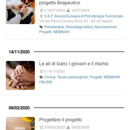
progetto terapeutico
Il 18/07/2024
18/07/2024
S.E.F. Scuola Europea di Psicoterapia Funzionale
-
Via del Parco Comola Ricci, 41
-
80122
Napoli
Psicoterapia
,
Psicodiagnostica
,
Neuroscienze
,
Progetti
,
WEBINAR
14/11/2020
Le ali di Icaro: i giovani e il rischio
Il 14/11/2020
Clinica
,
Teorie psicologiche
,
Progetti
,
WEBINAR
,
ONLINE
09/02/2020
Progettare il progetto
Il 09/02/2020
06/02/2020