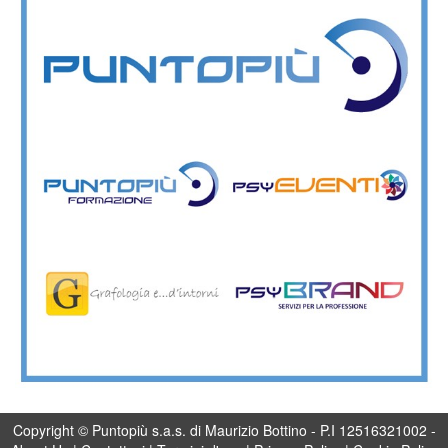
Copyright © Puntopiù s.a.s. di Maurizio Bottino - P.I 12516321002 -