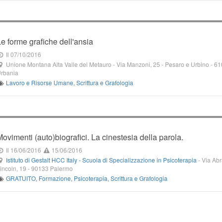
Le forme grafiche dell'ansia
Il 07/10/2016
Unione Montana Alta Valle del Metauro
-
Via Manzoni, 25
- Pesaro e Urbino -
61
rbania
Lavoro e Risorse Umane
,
Scrittura e Grafologia
Movimenti (auto)biografici. La cinestesia della parola.
Il 16/06/2016
15/06/2016
Istituto di Gestalt HCC Italy - Scuola di Specializzazione in Psicoterapia
-
Via Ab
incoln, 19
-
90133
Palermo
GRATUITO
,
Formazione
,
Psicoterapia
,
Scrittura e Grafologia