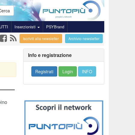
Cerca
UTTI
Inserzionisti
PSYBrand
Iscriviti alla newsletter
Archivio newsletter
Info e registrazione
Registrati
Login
INFO
bino