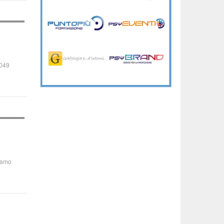
049
ramo