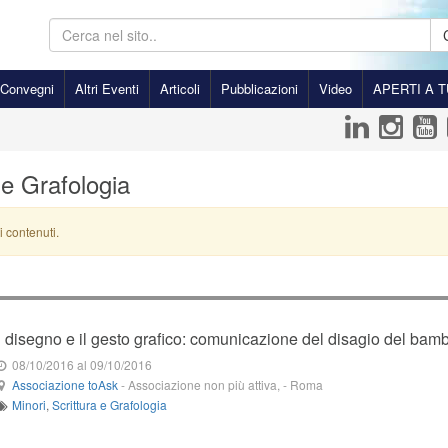
Convegni
Altri Eventi
Articoli
Pubblicazioni
Video
APERTI A T
 e Grafologia
i contenuti.
Il disegno e il gesto grafico: comunicazione del disagio del bam
08/10/2016
al 09/10/2016
Associazione toAsk
-
Associazione non più attiva,
-
Roma
Minori
,
Scrittura e Grafologia