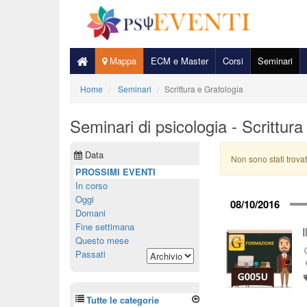
Mappa
ECM e Master
Corsi
Seminari
Home
Seminari
Scrittura e Grafologia
Seminari di psicologia - Scrittura
Data
Non sono stati trovat
PROSSIMI EVENTI
In corso
Oggi
08/10/2016
Domani
Fine settimana
Questo mese
Passati
Tutte le categorie