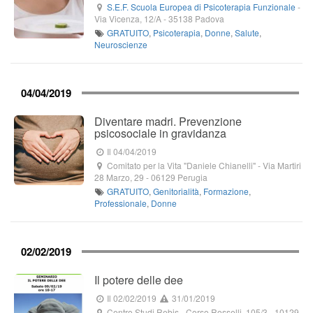
S.E.F. Scuola Europea di Psicoterapia Funzionale
-
Via Vicenza, 12/A
-
35138
Padova
GRATUITO
,
Psicoterapia
,
Donne
,
Salute
,
Neuroscienze
04/04/2019
Diventare madri. Prevenzione
psicosociale in gravidanza
Il 04/04/2019
Comitato per la Vita "Daniele Chianelli"
-
Via Martiri
28 Marzo, 29
-
06129
Perugia
GRATUITO
,
Genitorialità
,
Formazione
,
Professionale
,
Donne
02/02/2019
Il potere delle dee
Il 02/02/2019
31/01/2019
Centro Studi Rebis
-
Corso Rosselli, 105/3
-
10129