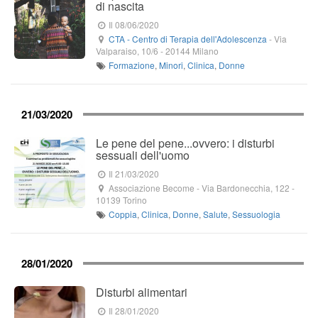
di nascita
Il 08/06/2020
CTA - Centro di Terapia dell'Adolescenza
-
Via
Valparaiso, 10/6
-
20144
Milano
Formazione
,
Minori
,
Clinica
,
Donne
21/03/2020
Le pene del pene...ovvero: i disturbi
sessuali dell'uomo
Il 21/03/2020
Associazione Become
-
Via Bardonecchia, 122
-
10139
Torino
Coppia
,
Clinica
,
Donne
,
Salute
,
Sessuologia
28/01/2020
Disturbi alimentari
Il 28/01/2020