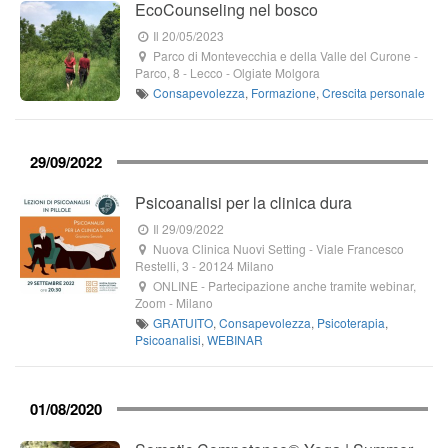
EcoCounseling nel bosco
Il 20/05/2023
Parco di Montevecchia e della Valle del Curone
-
Parco, 8
- Lecco -
Olgiate Molgora
Consapevolezza
,
Formazione
,
Crescita personale
29/09/2022
Psicoanalisi per la clinica dura
Il 29/09/2022
Nuova Clinica Nuovi Setting
-
Viale Francesco
Restelli, 3
-
20124
Milano
ONLINE - Partecipazione anche tramite webinar,
Zoom
-
Milano
GRATUITO
,
Consapevolezza
,
Psicoterapia
,
Psicoanalisi
,
WEBINAR
01/08/2020