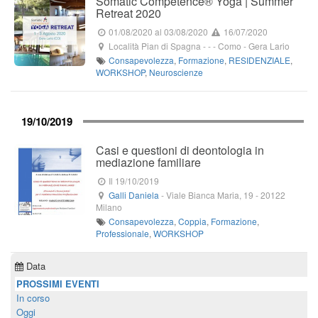
Somatic Competence® Yoga | Summer
Retreat 2020 ​
01/08/2020
al 03/08/2020
16/07/2020
Località Pian di Spagna
-
-
- Como -
Gera Lario
Consapevolezza
,
Formazione
,
RESIDENZIALE
,
WORKSHOP
,
Neuroscienze
19/10/2019
Casi e questioni di deontologia in
mediazione familiare
Il 19/10/2019
Galli Daniela
-
Viale Bianca Maria, 19
-
20122
Milano
Consapevolezza
,
Coppia
,
Formazione
,
Professionale
,
WORKSHOP
Data
PROSSIMI EVENTI
In corso
Oggi