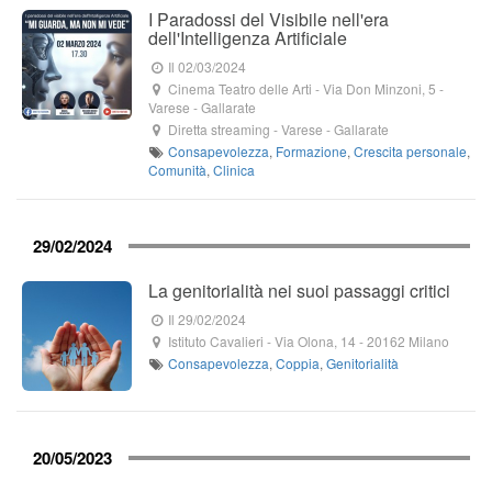
I Paradossi del Visibile nell'era
dell'Intelligenza Artificiale
Il 02/03/2024
Cinema Teatro delle Arti
-
Via Don Minzoni, 5
-
Varese -
Gallarate
Diretta streaming
- Varese -
Gallarate
Consapevolezza
,
Formazione
,
Crescita personale
,
Comunità
,
Clinica
29/02/2024
La genitorialità nei suoi passaggi critici
Il 29/02/2024
Istituto Cavalieri
-
Via Olona, 14
-
20162
Milano
Consapevolezza
,
Coppia
,
Genitorialità
20/05/2023