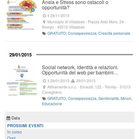
Ansia e Stress sono ostacoli o
opportunità?
Il 26/11/2015
Municipio di Villadose
-
Piazza Aldo Moro, 24
-
Rovigo -
45010
Villadose
GRATUITO
,
Consapevolezza
,
Crescita personale
29/01/2015
Social network, identità e relazioni.
Opportunità del web per bambini…
Il 29/01/2015
29/01/2015
Attivamente s.n.c.
-
Einaudi, 122
- Treviso -
31015
Conegliano
GRATUITO
,
Consapevolezza
,
Genitorialità
,
Minori
,
Educazione
Data
PROSSIMI EVENTI
In corso
Oggi