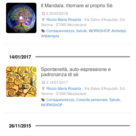
Il Mandala: ritornare al proprio Sè
Il 25/03/2018
Riccio Maria Rosaria
-
Via Salvo d'Acquisto, 5/d
-
Verona -
37060
Mozzecane
Consapevolezza
,
Salute
,
WORKSHOP
,
Archetipi
,
Arteterapia
14/01/2017
Spontaneità, auto-espressione e
padronanza di sè
Il 14/01/2017
Riccio Maria Rosaria
-
Via Salvo d'Acquisto, 5/d
-
Verona -
37060
Mozzecane
Consapevolezza
,
Crescita personale
,
Salute
,
WORKSHOP
26/11/2015