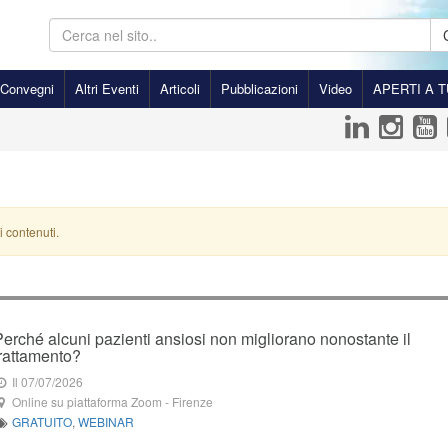
Convegni
Altri Eventi
Articoli
Pubblicazioni
Video
APERTI A T
i contenuti.
Perché alcuni pazienti ansiosi non migliorano nonostante il
trattamento?
Il 07/07/2026
Online su piattaforma Zoom
-
Firenze
GRATUITO
,
WEBINAR