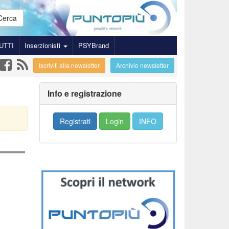
Cerca
UTTI
Inserzionisti
PSYBrand
Iscriviti alla newsletter
Archivio newsletter
Info e registrazione
Registrati
Login
INFO