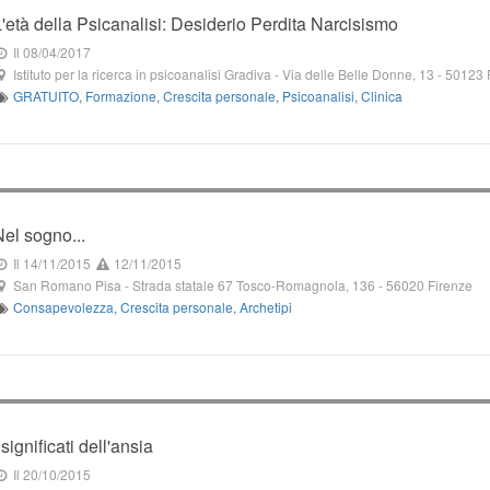
L'età della Psicanalisi: Desiderio Perdita Narcisismo
Il 08/04/2017
Istituto per la ricerca in psicoanalisi Gradiva
-
Via delle Belle Donne, 13
-
50123
GRATUITO
,
Formazione
,
Crescita personale
,
Psicoanalisi
,
Clinica
Nel sogno...
Il 14/11/2015
12/11/2015
San Romano Pisa
-
Strada statale 67 Tosco-Romagnola, 136
-
56020
Firenze
Consapevolezza
,
Crescita personale
,
Archetipi
 significati dell'ansia
Il 20/10/2015