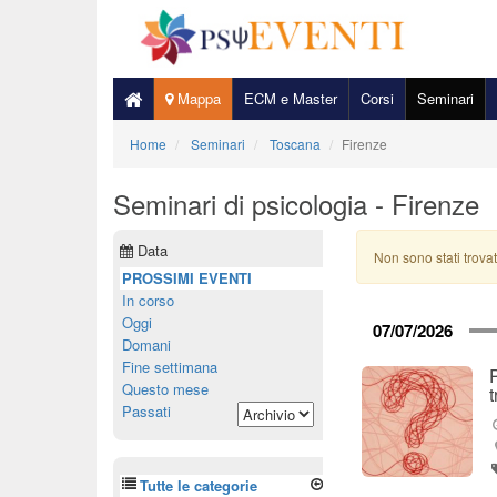
Mappa
ECM e Master
Corsi
Seminari
Home
Seminari
Toscana
Firenze
Seminari di psicologia - Firenze
Data
Non sono stati trovat
PROSSIMI EVENTI
In corso
Oggi
07/07/2026
Domani
Fine settimana
Questo mese
Passati
Tutte le categorie