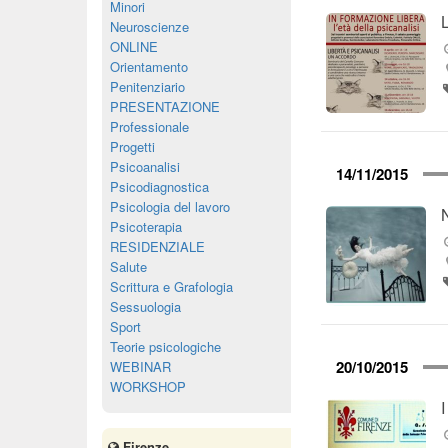
Minori
Neuroscienze
ONLINE
Orientamento
Penitenziario
PRESENTAZIONE
Professionale
Progetti
Psicoanalisi
14/11/2015
Psicodiagnostica
Psicologia del lavoro
Psicoterapia
RESIDENZIALE
Salute
Scrittura e Grafologia
Sessuologia
Sport
Teorie psicologiche
20/10/2015
WEBINAR
WORKSHOP
I
Firenze