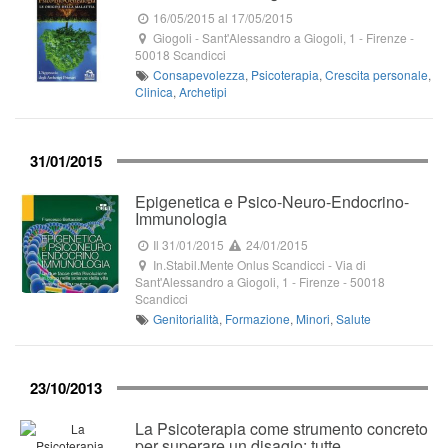
16/05/2015
al 17/05/2015
Giogoli
-
Sant'Alessandro a Giogoli, 1
- Firenze -
50018
Scandicci
Consapevolezza
,
Psicoterapia
,
Crescita personale
,
Clinica
,
Archetipi
31/01/2015
Epigenetica e Psico-Neuro-Endocrino-
Immunologia
Il 31/01/2015
24/01/2015
In.Stabil.Mente Onlus Scandicci
-
Via di
Sant'Alessandro a Giogoli, 1
- Firenze -
50018
Scandicci
Genitorialità
,
Formazione
,
Minori
,
Salute
23/10/2013
La Psicoterapia come strumento concreto
per superare un disagio: tutte…