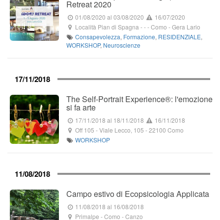
Retreat 2020 ​
01/08/2020
al 03/08/2020
16/07/2020
Località Pian di Spagna
-
-
- Como -
Gera Lario
Consapevolezza
,
Formazione
,
RESIDENZIALE
,
WORKSHOP
,
Neuroscienze
17/11/2018
The Self-Portrait Experience®: l'emozione
si fa arte
17/11/2018
al 18/11/2018
16/11/2018
Off 105
-
Viale Lecco, 105
-
22100
Como
WORKSHOP
11/08/2018
Campo estivo di Ecopsicologia Applicata
11/08/2018
al 16/08/2018
Primalpe
- Como -
Canzo