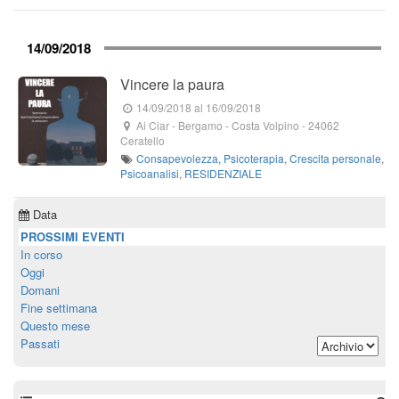
14/09/2018
Vincere la paura
14/09/2018
al 16/09/2018
Ai Ciar
- Bergamo -
Costa Volpino
-
24062
Ceratello
Consapevolezza
,
Psicoterapia
,
Crescita personale
,
Psicoanalisi
,
RESIDENZIALE
Data
PROSSIMI EVENTI
In corso
Oggi
Domani
Fine settimana
Questo mese
Passati