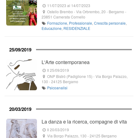
11/07/2023
al 14/07/2023
Ostello Brembo
-
Via Orbrembo, 20
- Bergamo -
23851
Camerata Cornello
Formazione
,
Professionale
,
Crescita personale
,
Educazione
,
RESIDENZIALE
25/09/2019
L'Arte contemporanea
Il 25/09/2019
ONP Bistró (Padiglione 15)
-
Via Borgo Palazzo,
130
-
24125
Bergamo
Psicoanalisi
20/03/2019
La danza e la ricerca, compagne di vita
Il 20/03/2019
Via Borgo Palazzo, 130
-
24125
Bergamo