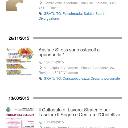
Centro Attività Motorie
-
Via Fuà Fusinato, 33B
-
45100
Rovigo
GRATUITO
,
Psicoterapia
,
Salute
,
Sport
,
Divulgazione
26/11/2015
Ansia e Stress sono ostacoli o
opportunità?
Il 26/11/2015
Municipio di Villadose
-
Piazza Aldo Moro, 24
-
Rovigo -
45010
Villadose
GRATUITO
,
Consapevolezza
,
Crescita personale
13/03/2015
Il Colloquio di Lavoro: Strategie per
Lasciare il Segno e Centrare l'Obbiettivo
Il 13/03/2015
Atrio del Teatro Comunale "F. Martini"
-
Piazza