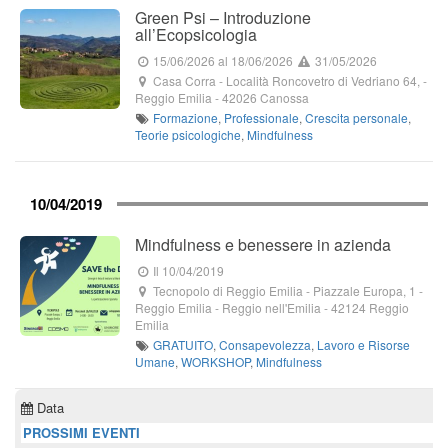
Green Psi – Introduzione
all’Ecopsicologia
15/06/2026
al 18/06/2026
31/05/2026
Casa Corra
-
Località Roncovetro di Vedriano 64,
-
Reggio Emilia -
42026
Canossa
Formazione
,
Professionale
,
Crescita personale
,
Teorie psicologiche
,
Mindfulness
10/04/2019
Mindfulness e benessere in azienda
Il 10/04/2019
Tecnopolo di Reggio Emilia
-
Piazzale Europa, 1
-
Reggio Emilia -
Reggio nell'Emilia
-
42124
Reggio
Emilia
GRATUITO
,
Consapevolezza
,
Lavoro e Risorse
Umane
,
WORKSHOP
,
Mindfulness
Data
PROSSIMI EVENTI