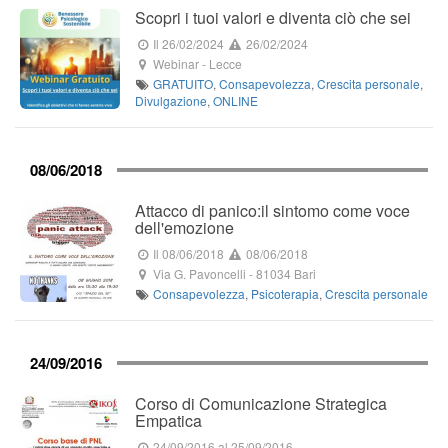
Scopri i tuoi valori e diventa ciò che sei
Il 26/02/2024
26/02/2024
Webinar
-
Lecce
GRATUITO
,
Consapevolezza
,
Crescita personale
,
Divulgazione
,
ONLINE
08/06/2018
Attacco di panico:il sintomo come voce
dell'emozione
Il 08/06/2018
08/06/2018
Via G. Pavoncelli
-
81034
Bari
Consapevolezza
,
Psicoterapia
,
Crescita personale
24/09/2016
Corso di Comunicazione Strategica
Empatica
24/09/2016
al 25/09/2016