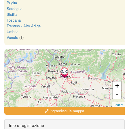
Puglia
Sardegna
Sicilia
Toscana
Trentino - Alto Adige
Umbria
Veneto
(1)
+
-
Leaflet
Ingrandisci la mappa
Info e registrazione