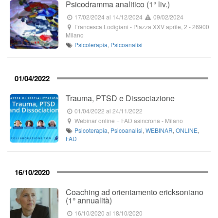
Psicodramma analitico (1° liv.)
17/02/2024
al 14/12/2024
09/02/2024
Francesca Lodigiani
-
Piazza XXV aprile, 2
-
26900
Milano
Psicoterapia
,
Psicoanalisi
01/04/2022
Trauma, PTSD e Dissociazione
01/04/2022
al 24/11/2022
Webinar online + FAD asincrona
-
Milano
Psicoterapia
,
Psicoanalisi
,
WEBINAR
,
ONLINE
,
FAD
16/10/2020
Coaching ad orientamento ericksoniano
(1° annualità)
16/10/2020
al 18/10/2020