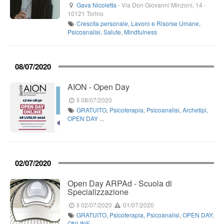
Gava Nicoletta
-
Via Don Giovanni Minzoni, 14
-
10121
Torino
Crescita personale
,
Lavoro e Risorse Umane
,
Psicoanalisi
,
Salute
,
Mindfulness
08/07/2020
AION - Open Day
Il 08/07/2020
GRATUITO
,
Psicoterapia
,
Psicoanalisi
,
Archetipi
,
OPEN DAY
...
02/07/2020
Open Day ARPAd - Scuola di
Specializzazione
Il 02/07/2020
01/07/2020
GRATUITO
,
Psicoterapia
,
Psicoanalisi
,
OPEN DAY
,
ONLINE