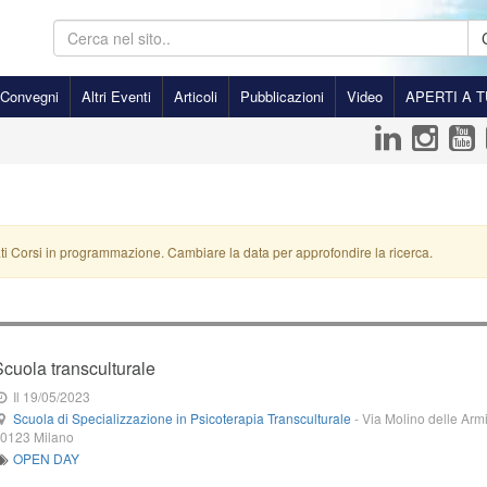
Convegni
Altri Eventi
Articoli
Pubblicazioni
Video
APERTI A T
ti Corsi in programmazione. Cambiare la data per approfondire la ricerca.
Scuola transculturale
Il 19/05/2023
Scuola di Specializzazione in Psicoterapia Transculturale
-
Via Molino delle Armi
20123
Milano
OPEN DAY