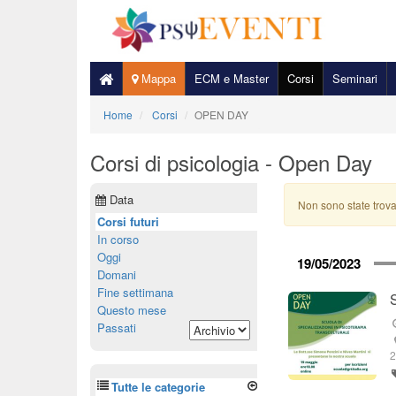
Mappa
ECM e Master
Corsi
Seminari
Home
Corsi
OPEN DAY
Corsi di psicologia - Open Day
Data
Non sono state trova
Corsi futuri
In corso
Oggi
19/05/2023
Domani
Fine settimana
Questo mese
Passati
Tutte le categorie