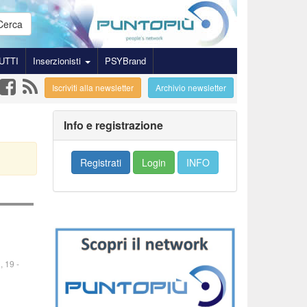
Cerca
UTTI
Inserzionisti
PSYBrand
Iscriviti alla newsletter
Archivio newsletter
Info e registrazione
Registrati
Login
INFO
, 19
-