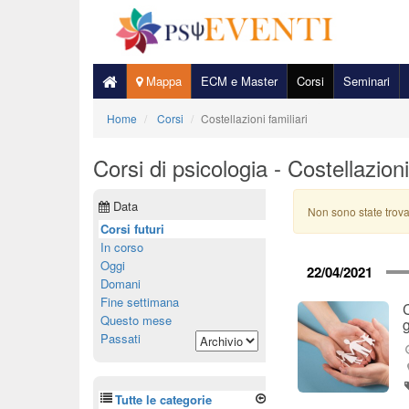
Mappa
ECM e Master
Corsi
Seminari
Home
Corsi
Costellazioni familiari
Corsi di psicologia - Costellazioni
Data
Non sono state trova
Corsi futuri
In corso
Oggi
22/04/2021
Domani
Fine settimana
Questo mese
g
Passati
Tutte le categorie