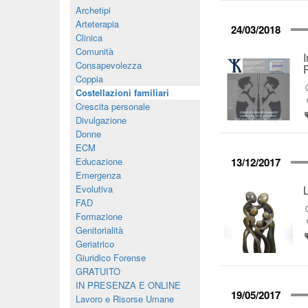
Archetipi
Arteterapia
24/03/2018
Clinica
Comunità
Consapevolezza
Coppia
Costellazioni familiari
Crescita personale
Divulgazione
Donne
ECM
Educazione
13/12/2017
Emergenza
Evolutiva
FAD
Formazione
Genitorialità
Geriatrico
Giuridico Forense
GRATUITO
IN PRESENZA E ONLINE
19/05/2017
Lavoro e Risorse Umane