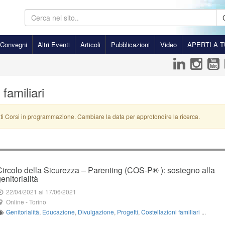
Convegni
Altri Eventi
Articoli
Pubblicazioni
Video
APERTI A T
 familiari
ti Corsi in programmazione. Cambiare la data per approfondire la ricerca.
Circolo della Sicurezza – Parenting (COS-P® ): sostegno alla
enitorialità
22/04/2021
al 17/06/2021
Online
-
Torino
Genitorialità
,
Educazione
,
Divulgazione
,
Progetti
,
Costellazioni familiari
...