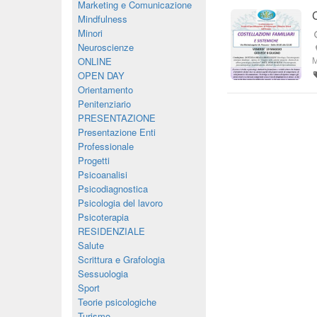
Marketing e Comunicazione
Mindfulness
Minori
Neuroscienze
M
ONLINE
OPEN DAY
Orientamento
Penitenziario
PRESENTAZIONE
Presentazione Enti
Professionale
Progetti
Psicoanalisi
Psicodiagnostica
Psicologia del lavoro
Psicoterapia
RESIDENZIALE
Salute
Scrittura e Grafologia
Sessuologia
Sport
Teorie psicologiche
Turismo