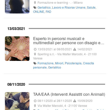
Formazione e-learning
-
.
-
Milano
Geriatrico
,
Lavoro e Risorse Umane
,
Salute
,
ONLINE
,
FAD
13/03/2021
Esperto in percorsi musicali e
multimediali per persone con disagio e…
13/03/2021
al 08/05/2021
14/02/2021
Sperling s.r.l.
-
Via Walter Marcobi, 4
-
21100
Varese
Formazione
,
Minori
,
Psicoterapia
,
Crescita
personale
,
Geriatrico
08/11/2020
TAA/EAA (Interventi Assistiti con Animali)
08/11/2020
al 28/11/2020
10/09/2020
Via Walter Marcobi, 4
-
21100
Varese