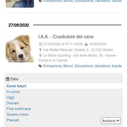
Formazione
,
Minori
,
Educazione
,
Geriatrico
,
Salute
27/09/2020
I.A.A. - Coadiutore del cane
27/09/2020
al 07/11/2020
10/09/2020
Via Walter Marcobi, Varese, 4
-
21100
Varese
Le Biolle Sporting
-
Via delle Biolle, 78
- Varese -
Cardano al Campo
Formazione
,
Minori
,
Educazione
,
Geriatrico
,
Salute
Data
Corsi futuri
In corso
Oggi
Domani
Fine settimana
Questo mese
Passati