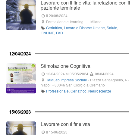
Lavorare con il fine vita: la relazione con il
paziente terminale
Il 20/08/2024
Formazione e-learning
-
.
-
Milano
Geriatrico
,
Lavoro e Risorse Umane
,
Salute
,
ONLINE
,
FAD
12/04/2024
Stimolazione Cognitiva
12/04/2024
al 05/05/2024
08/04/2024
TAMLab Impresa Sociale
-
Piazza Sant'Agnello, 4
-
Napoli -
80046
San Giorgio a Cremano
Professionale
,
Geriatrico
,
Neuroscienze
15/06/2023
Lavorare con il fine vita
Il 15/06/2023