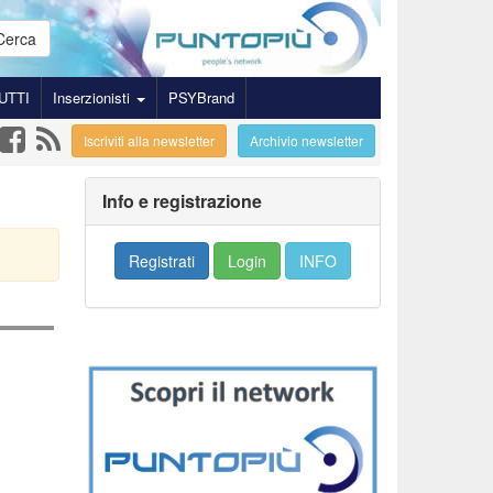
Cerca
UTTI
Inserzionisti
PSYBrand
Iscriviti alla newsletter
Archivio newsletter
Info e registrazione
Registrati
Login
INFO