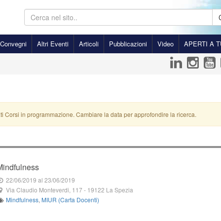
Convegni
Altri Eventi
Articoli
Pubblicazioni
Video
APERTI A T
ti Corsi in programmazione. Cambiare la data per approfondire la ricerca.
Mindfulness
22/06/2019
al 23/06/2019
Via Claudio Monteverdi, 117
-
19122
La Spezia
Mindfulness
,
MIUR (Carta Docenti)