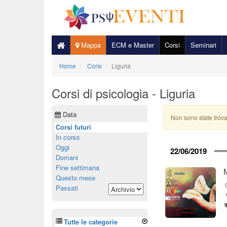
Mappa
ECM e Master
Corsi
Seminari
Home
Corsi
Liguria
Corsi di psicologia - Liguria
Data
Non sono state trova
Corsi futuri
In corso
Oggi
22/06/2019
Domani
Fine settimana
Questo mese
Passati
Tutte le categorie