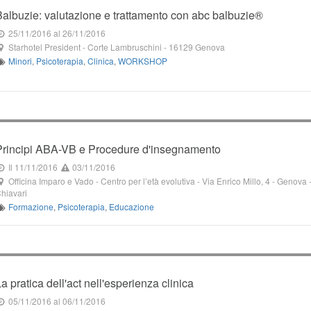
Balbuzie: valutazione e trattamento con abc balbuzie®
25/11/2016
al 26/11/2016
Starhotel President
-
Corte Lambruschini
-
16129
Genova
Minori
,
Psicoterapia
,
Clinica
,
WORKSHOP
Principi ABA-VB e Procedure d'insegnamento
Il 11/11/2016
03/11/2016
Officina Imparo e Vado - Centro per l’età evolutiva
-
Via Enrico Millo, 4
- Genova 
hiavari
Formazione
,
Psicoterapia
,
Educazione
La pratica dell'act nell'esperienza clinica
05/11/2016
al 06/11/2016