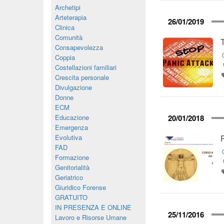
Archetipi
Arteterapia
26/01/2019
Clinica
Comunità
Consapevolezza
Coppia
Costellazioni familiari
Crescita personale
Divulgazione
Donne
ECM
Educazione
20/01/2018
Emergenza
Evolutiva
FAD
Formazione
Genitorialità
Geriatrico
Giuridico Forense
GRATUITO
IN PRESENZA E ONLINE
25/11/2016
Lavoro e Risorse Umane