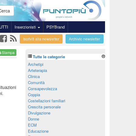
Cerca
UTTI
Inserzionisti
PSYBrand
Iscriviti alla newsletter
Archivio newsletter
Stampa
Tutte le categorie
Archetipi
Arteterapia
Clinica
Comunità
ituazioni
Consapevolezza
i.
Coppia
Costellazioni familiari
Crescita personale
Divulgazione
Donne
ECM
Educazione