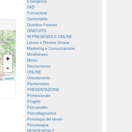
Emergenza
FAD
Formazione
Genitorialità
Giuridico Forense
GRATUITO
IN PRESENZA E ONLINE
Lavoro e Risorse Umane
Marketing e Comunicazione
Mindfulness
+
Minori
Neuroscienze
-
ONLINE
Orientamento
Leaflet
Penitenziario
PRESENTAZIONE
Professionale
Progetti
Psicoanalisi
Psicodiagnostica
Psicologia del lavoro
Psicoterapia
RESIDENZIALE