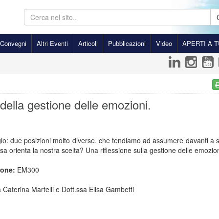
Convegni
Altri Eventi
Articoli
Pubblicazioni
Video
APERTI A T
 della gestione delle emozioni.
gio: due posizioni molto diverse, che tendiamo ad assumere davanti a s
osa orienta la nostra scelta? Una riflessione sulla gestione delle emozion
ione:
EM300
 Caterina Martelli e Dott.ssa Elisa Gambetti