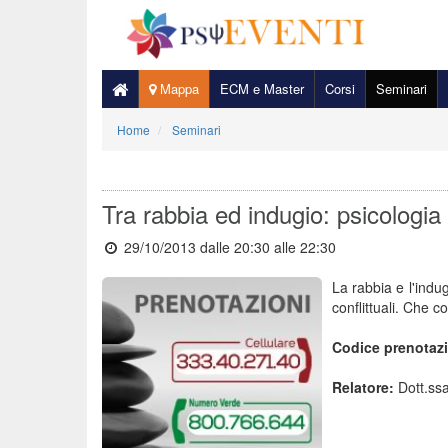
Mappa
ECM e Master
Corsi
Seminari
Home
Seminari
Tra rabbia ed indugio: psicologia
29/10/2013 dalle 20:30
alle 22:30
La rabbia e l'indu
conflittuali. Che c
Codice prenotaz
Relatore:
Dott.ssa