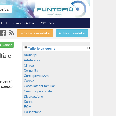
Cerca
UTTI
Inserzionisti
PSYBrand
Iscriviti alla newsletter
Archivio newsletter
Stampa
Tutte le categorie
ltà e
Archetipi
Arteterapia
Clinica
Comunità
Consapevolezza
Coppia
 per (ri)
Costellazioni familiari
, spesso,
Crescita personale
Divulgazione
Donne
ECM
Educazione