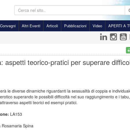
Convegni
Altri Eventi
Articoli
Pubblicazioni
Video
APERTI A T
: aspetti teorico-pratici per superare diffico
terà le diverse dinamiche riguardanti la sessualità di coppia e individuale
 erotico superando le possibili difficoltà nel suo raggiungimento e i tabu
attraverso aspetti teorici ed esempi pratici.
ione:
LA153
a Rosamaria Spina