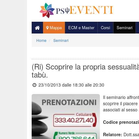
Mappa
ECM e Master
Corsi
Seminari
Home
Seminari
(Ri) Scoprire la propria sessualità
tabù.
23/10/2013 dalle 18:30
alle 20:30
Il seminario affron
scoprire il piacere
associati al sesso 
Codice prenotaz
Relatore:
Dott.ss