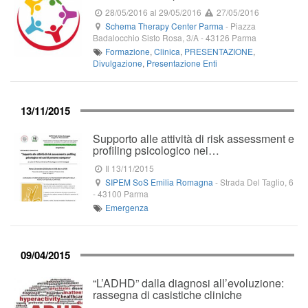
28/05/2016
al 29/05/2016
27/05/2016
Schema Therapy Center Parma
-
Piazza
Badalocchio Sisto Rosa, 3/A
-
43126
Parma
Formazione
,
Clinica
,
PRESENTAZIONE
,
Divulgazione
,
Presentazione Enti
13/11/2015
Supporto alle attività di risk assessment e
profiling psicologico nei…
Il 13/11/2015
SIPEM SoS Emilia Romagna
-
Strada Del Taglio, 6
-
43100
Parma
Emergenza
09/04/2015
“L’ADHD” dalla diagnosi all’evoluzione:
rassegna di casistiche cliniche