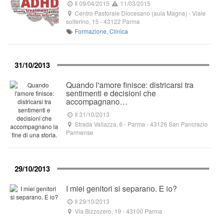
Il 09/04/2015
11/03/2015
Centro Pastorale Diocesano (aula Magna)
-
Viale
solferino, 15
-
43122
Parma
Formazione
,
Clinica
31/10/2013
Quando l'amore finisce: districarsi tra
sentimenti e decisioni che
accompagnano…
Il 31/10/2013
Strada Vallazza, 6
-
Parma
-
43126
San Pancrazio
Parmense
29/10/2013
I miei genitori si separano. E io?
Il 29/10/2013
Via Bizzozero, 19
-
43100
Parma