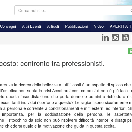
Convegni
Altri Eventi
Articoli
Pubblicazioni
Video
APERTI A T
costo: confronto tra professionisti.
arenza la ricerca della bellezza a tutti i costi é un aspetto di spicco che 
 all'estetica non senta la crisi.Accettarsi così come si é non é più facil
io questa insoddisfazione che porta donne e uomini a richiedere rito
così tanti individui ricorrono a questo? Le ragioni sono sicuramente mo
 a persona e correlate a condizionamenti e miti esterni ed interiori. Si
 importanza, per la soddisfazione della persona, le aspettat
 il ritocchino da solo non può risolvere difficoltà interiori e disagi psi
 chiedersi quale é la motivazione che guida in questa scelta.