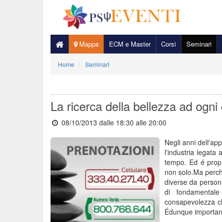
Mappa
ECM e Master
Corsi
Seminari
Home
Seminari
La ricerca della bellezza ad ogni 
08/10/2013 dalle 18:30
alle 20:00
Negli anni dell'app
l'industria legata
tempo. Ed é propr
non solo.Ma perchè
diverse da persona
di fondamentale
consapevolezza che
Édunque importante