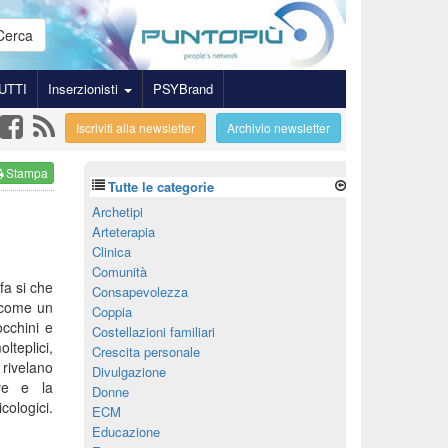
Cerca
UTTI
Inserzionisti
PSYBrand
Iscriviti alla newsletter
Archivio newsletter
Stampa
Tutte le categorie
Archetipi
Arteterapia
Clinica
Comunità
fa si che
Consapevolezza
e come un
Coppia
cchini e
Costellazioni familiari
lteplici,
Crescita personale
 rivelano
Divulgazione
ive e la
Donne
cologici.
ECM
Educazione