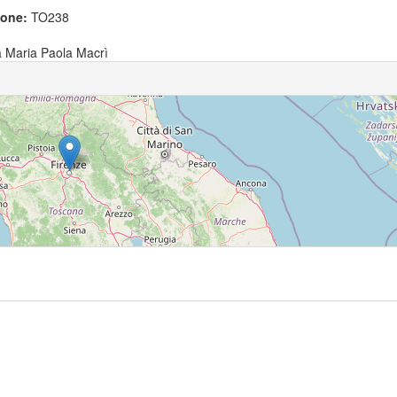
ione:
TO238
a Maria Paola Macrì