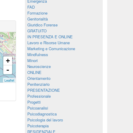
Emergenza
FAD
Formazione
Genitorialità
Giuridico Forense
GRATUITO
IN PRESENZA E ONLINE
Lavoro e Risorse Umane
Marketing e Comunicazione
Mindfulness
+
Minori
Neuroscienze
-
ONLINE
Orientamento
Leaflet
Penitenziario
PRESENTAZIONE
Professionale
Progetti
Psicoanalisi
Psicodiagnostica
Psicologia del lavoro
Psicoterapia
RESIDENZIALE