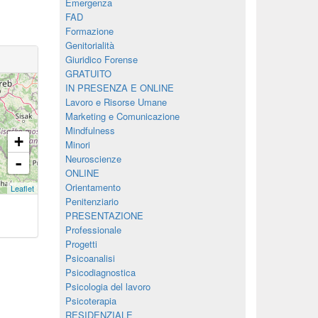
Emergenza
FAD
Formazione
Genitorialità
Giuridico Forense
GRATUITO
IN PRESENZA E ONLINE
Lavoro e Risorse Umane
Marketing e Comunicazione
Mindfulness
+
Minori
Neuroscienze
-
ONLINE
Orientamento
Leaflet
Penitenziario
PRESENTAZIONE
Professionale
Progetti
Psicoanalisi
Psicodiagnostica
Psicologia del lavoro
Psicoterapia
RESIDENZIALE