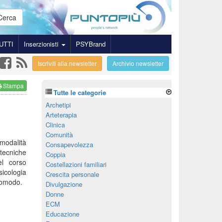
Cerca
UTTI
Inserzionisti
PSYBrand
Iscriviti alla newsletter
Archivio newsletter
Stampa
Tutte le categorie
Archetipi
Arteterapia
Clinica
Comunità
modalità
Consapevolezza
ecniche
Coppia
el corso
Costellazioni familiari
sicologia
Crescita personale
 comodo.
Divulgazione
Donne
ECM
Educazione