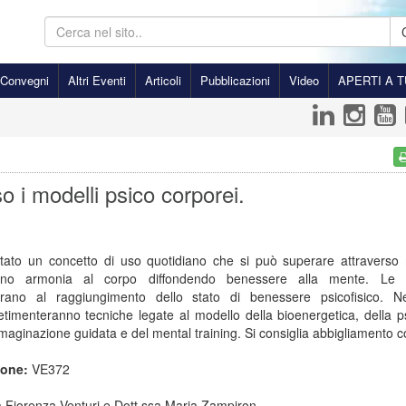
Convegni
Altri Eventi
Articoli
Pubblicazioni
Video
APERTI A T
o i modelli psico corporei.
tato un concetto di uso quotidiano che si può superare attraverso 
nno armonia al corpo diffondendo benessere alla mente. Le t
rano al raggiungimento dello stato di benessere psicofisico. N
petimenteranno tecniche legate al modello della bioenergetica, della p
mmaginazione guidata e del mental training. Si consiglia abbigliamento
ione:
VE372
 Fiorenza Venturi e Dott.ssa Maria Zampiron