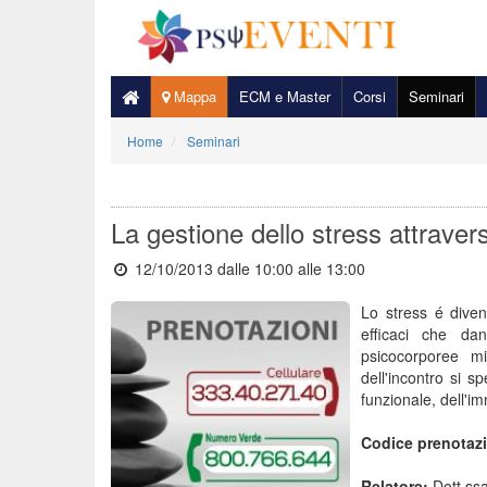
Mappa
ECM e Master
Corsi
Seminari
Home
Seminari
La gestione dello stress attravers
12/10/2013 dalle 10:00
alle 13:00
Lo stress é diven
efficaci che da
psicocorporee mi
dell'incontro si s
funzionale, dell'i
Codice prenotaz
Relatore:
Dott.ssa