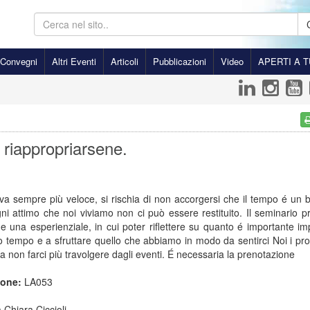
Convegni
Altri Eventi
Articoli
Pubblicazioni
Video
APERTI A T
 riappropriarsene.
a sempre più veloce, si rischia di non accorgersi che il tempo é un 
ni attimo che noi viviamo non ci può essere restituito. Il seminario 
e una esperienziale, in cui poter riflettere su quanto é importante i
io tempo e a sfruttare quello che abbiamo in modo da sentirci Noi i pro
 a non farci più travolgere dagli eventi. É necessaria la prenotazione
ione:
LA053
 Chiara Ciccioli