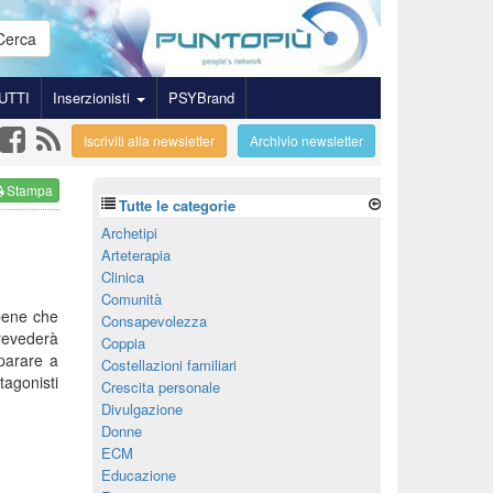
Cerca
UTTI
Inserzionisti
PSYBrand
Iscriviti alla newsletter
Archivio newsletter
Stampa
Tutte le categorie
Archetipi
Arteterapia
Clinica
Comunità
bene che
Consapevolezza
prevederà
Coppia
mparare a
Costellazioni familiari
tagonisti
Crescita personale
Divulgazione
Donne
ECM
Educazione