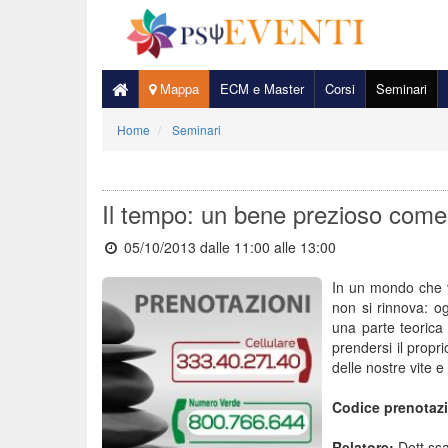
Mappa
ECM e Master
Corsi
Seminari
Home
Seminari
Il tempo: un bene prezioso come
05/10/2013 dalle 11:00
alle 13:00
In un mondo che v
non si rinnova: og
una parte teorica 
prendersi il propr
delle nostre vite e
Codice prenotaz
Relatore:
Dott.ssa