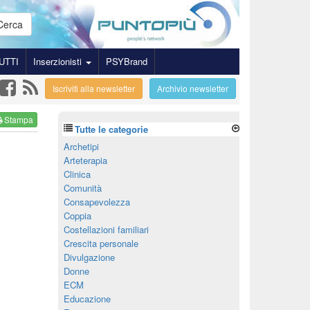
Cerca
UTTI
Inserzionisti
PSYBrand
Iscriviti alla newsletter
Archivio newsletter
Stampa
Tutte le categorie
Archetipi
Arteterapia
Clinica
Comunità
Consapevolezza
Coppia
Costellazioni familiari
Crescita personale
Divulgazione
Donne
ECM
Educazione