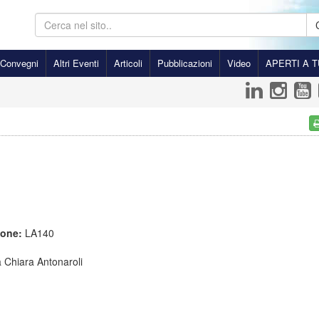
Convegni
Altri Eventi
Articoli
Pubblicazioni
Video
APERTI A T
ione:
LA140
 Chiara Antonaroli