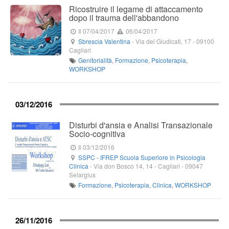
Ricostruire il legame di attaccamento
dopo il trauma dell'abbandono
Il 07/04/2017
06/04/2017
Sbrescia Valentina
-
Via dei Giudicati, 17
-
09100
Cagliari
Genitorialità
,
Formazione
,
Psicoterapia
,
WORKSHOP
03/12/2016
Disturbi d'ansia e Analisi Transazionale
Socio-cognitiva
Il 03/12/2016
SSPC - IFREP Scuola Superiore in Psicologia
Clinica
-
Via don Bosco 14, 14
- Cagliari -
09047
Selargius
Formazione
,
Psicoterapia
,
Clinica
,
WORKSHOP
26/11/2016