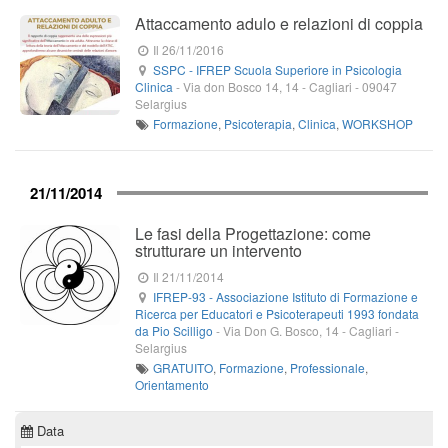
Attaccamento adulo e relazioni di coppia
Il 26/11/2016
SSPC - IFREP Scuola Superiore in Psicologia
Clinica
-
Via don Bosco 14, 14
- Cagliari -
09047
Selargius
Formazione
,
Psicoterapia
,
Clinica
,
WORKSHOP
21/11/2014
Le fasi della Progettazione: come
strutturare un intervento
Il 21/11/2014
IFREP-93 - Associazione Istituto di Formazione e
Ricerca per Educatori e Psicoterapeuti 1993 fondata
da Pio Scilligo
-
Via Don G. Bosco, 14
- Cagliari -
Selargius
GRATUITO
,
Formazione
,
Professionale
,
Orientamento
Data