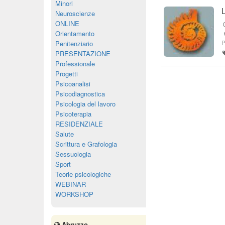
Minori
Neuroscienze
ONLINE
Orientamento
P
Penitenziario
PRESENTAZIONE
Professionale
Progetti
Psicoanalisi
Psicodiagnostica
Psicologia del lavoro
Psicoterapia
RESIDENZIALE
Salute
Scrittura e Grafologia
Sessuologia
Sport
Teorie psicologiche
WEBINAR
WORKSHOP
Abruzzo