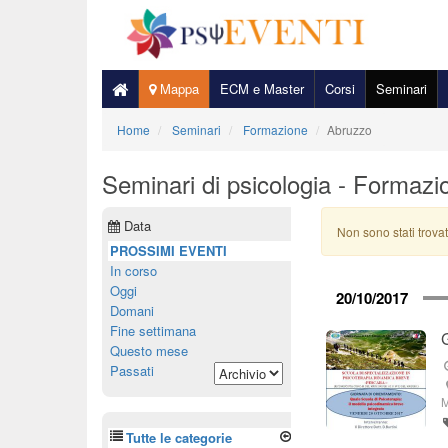
Mappa
ECM e Master
Corsi
Seminari
Home
Seminari
Formazione
Abruzzo
Seminari di psicologia - Formazi
Data
Non sono stati trovat
PROSSIMI EVENTI
In corso
Oggi
20/10/2017
Domani
Fine settimana
Questo mese
Passati
M
Tutte le categorie