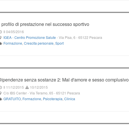
Il profilo di prestazione nel successo sportivo
Il 04/05/2016
IGEA - Centro Promozione Salute
-
Via Pisa, 6
-
65122
Pescara
Formazione
,
Crescita personale
,
Sport
Dipendenze senza sostanze 2: Mal d'amore e sesso complusivo
Il 11/12/2015
10/12/2015
C/o IBS Center
-
Via Teramo, 65
-
65121
Pescara
GRATUITO
,
Formazione
,
Psicoterapia
,
Clinica