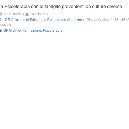
La Psicoterapia con le famiglie provenienti da culture diverse
Il 17/10/2015
16/10/2015
I.P.R.A. Istituto di Psicologia Relazionale Abruzzese
-
Piazza Garibaldi, 35
-
651
escara
GRATUITO
,
Formazione
,
Psicoterapia