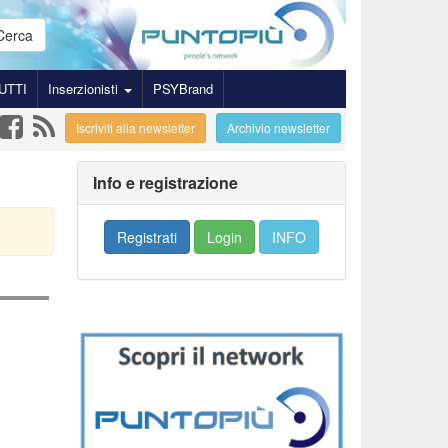
Cerca
UTTI
Inserzionisti
PSYBrand
Iscriviti alla newsletter
Archivio newsletter
Info e registrazione
Registrati
Login
INFO