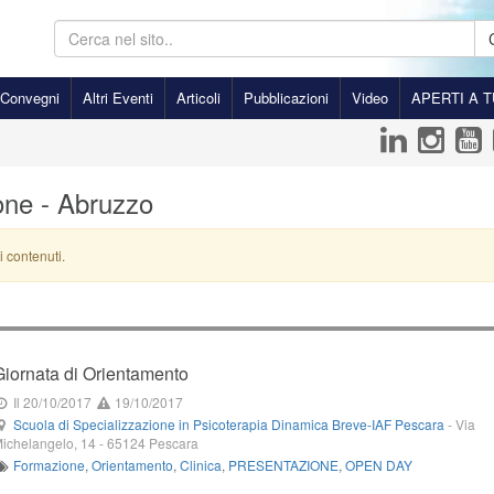
Convegni
Altri Eventi
Articoli
Pubblicazioni
Video
APERTI A T
one - Abruzzo
i contenuti.
Giornata di Orientamento
Il 20/10/2017
19/10/2017
Scuola di Specializzazione in Psicoterapia Dinamica Breve-IAF Pescara
-
Via
ichelangelo, 14
-
65124
Pescara
Formazione
,
Orientamento
,
Clinica
,
PRESENTAZIONE
,
OPEN DAY