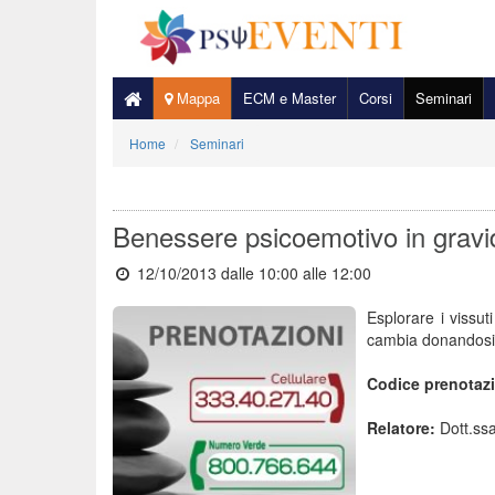
Mappa
ECM e Master
Corsi
Seminari
Home
Seminari
Benessere psicoemotivo in gravi
12/10/2013 dalle 10:00
alle 12:00
Esplorare i vissut
cambia donandosi 
Codice prenotaz
Relatore:
Dott.ssa