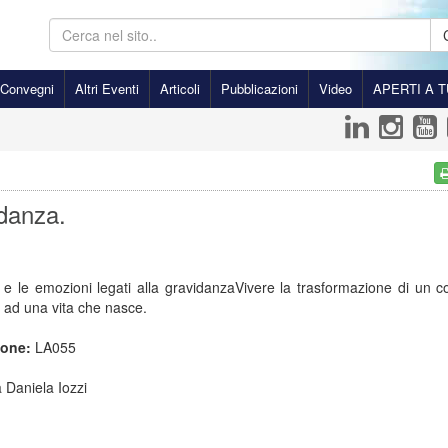
Convegni
Altri Eventi
Articoli
Pubblicazioni
Video
APERTI A T
danza.
i e le emozioni legati alla gravidanzaVivere la trasformazione di un 
ad una vita che nasce.
ione:
LA055
 Daniela Iozzi