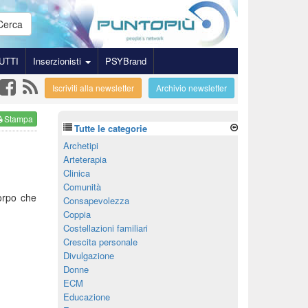
Cerca
UTTI
Inserzionisti
PSYBrand
Iscriviti alla newsletter
Archivio newsletter
Stampa
Tutte le categorie
Archetipi
Arteterapia
Clinica
Comunità
corpo che
Consapevolezza
Coppia
Costellazioni familiari
Crescita personale
Divulgazione
Donne
ECM
Educazione