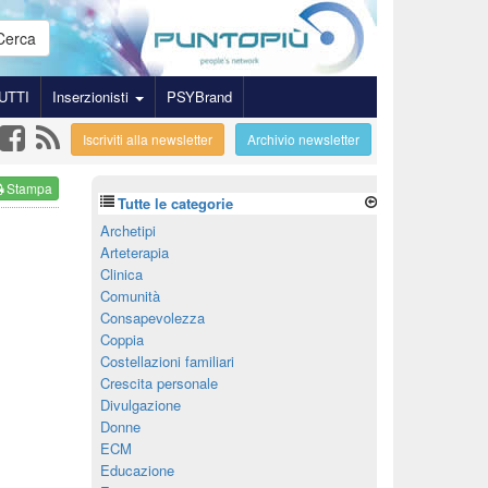
Cerca
UTTI
Inserzionisti
PSYBrand
Iscriviti alla newsletter
Archivio newsletter
Stampa
Tutte le categorie
Archetipi
Arteterapia
Clinica
Comunità
Consapevolezza
Coppia
Costellazioni familiari
Crescita personale
Divulgazione
Donne
ECM
Educazione