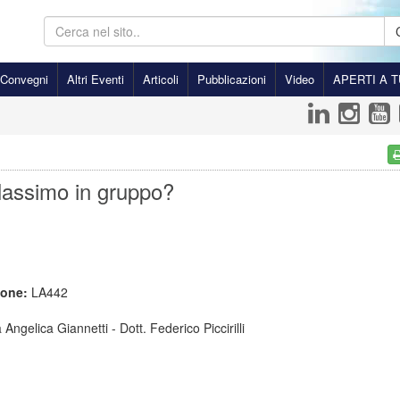
Convegni
Altri Eventi
Articoli
Pubblicazioni
Video
APERTI A T
rlassimo in gruppo?
ione:
LA442
Angelica Giannetti - Dott. Federico Piccirilli