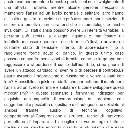
nostro comportamento e le nostre prestazioni nello svolgimento di
una attività. Tuttavia, mentre alcune persone riescono a
mantenere l’ansia ad un livello normale e salutare, altre hanno
difficoltà a gestire l’emozione che può assumere manifestazioni di
sofferenza emotiva con caratteristiche sintomatologiche anche
invalidanti. Gli stati d’ansia possono avere un’intensità variabile: la
persona può sentirsi a disagio, inquieta e manifestare un
indefinito malessere generale, nelle forme più lievi, o provare un
costante stato di tensione interno, di apprensione fino a
raggiungere forme acute di panico. In questo ultimo caso
possono comparire sensazioni di irrealtà, come se le gambe non
reggessero e si perdesse il senso dell'equilibrio, si ha paura di
avere un attacco cardiaco, di svenire o di perdere il controllo.Le
paure avranno il sopravvento o riusciremo a venire a patti con
loro? É possibile acquisire modalità che permettono di mantenere
l’ansia ad un livello normale e salutare? E come sviluppare questi
meccanismi? In questo seminario si forniranno indicazioni per
acquisire una capacità di comprensione del problema con
suggerimenti e possibilità di gestione e di autogestione dei sintomi
ansiosi tramite l’ausilio di tecniche cognitivo-
comportamentali.Comprensione e strumenti tecnici di intervento
permettono di imparare ad accogliere e vedere agire tutte le
nostre paure perchè éproprio quando le sfuggiamo che esse