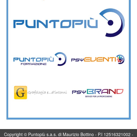
Copyright © Puntopiù s.a.s. di Maurizio Bottino - P.I 12516321002 -