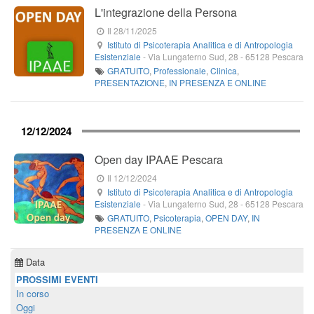
L'integrazione della Persona
Il 28/11/2025
Istituto di Psicoterapia Analitica e di Antropologia
Esistenziale
-
Via Lungaterno Sud, 28
-
65128
Pescara
GRATUITO
,
Professionale
,
Clinica
,
PRESENTAZIONE
,
IN PRESENZA E ONLINE
12/12/2024
Open day IPAAE Pescara
Il 12/12/2024
Istituto di Psicoterapia Analitica e di Antropologia
Esistenziale
-
Via Lungaterno Sud, 28
-
65128
Pescara
GRATUITO
,
Psicoterapia
,
OPEN DAY
,
IN
PRESENZA E ONLINE
Data
PROSSIMI EVENTI
In corso
Oggi