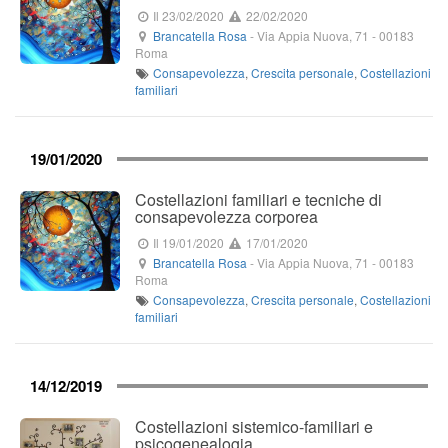
Il 23/02/2020
22/02/2020
Brancatella Rosa
-
Via Appia Nuova, 71
-
00183
Roma
Consapevolezza
,
Crescita personale
,
Costellazioni
familiari
19/01/2020
Costellazioni familiari e tecniche di
consapevolezza corporea
Il 19/01/2020
17/01/2020
Brancatella Rosa
-
Via Appia Nuova, 71
-
00183
Roma
Consapevolezza
,
Crescita personale
,
Costellazioni
familiari
14/12/2019
Costellazioni sistemico-familiari e
psicogenealogia