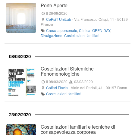
Porte Aperte
Il 26/09/2020
CePsiT UniLab
-
Via Francesco Crispi, 11
-
50129
Firenze
Crescita personale
,
Clinica
,
OPEN DAY
,
Divulgazione
,
Costellazioni familiari
08/03/2020
Costellazioni Sistemiche
Fenomenologiche
Il 08/03/2020
03/03/2020
Coffari Flavia
-
Viale dei Parioli, 41
-
00197
Roma
Costellazioni familiari
23/02/2020
Costellazioni familiari e tecniche di
consapevolezza corporea