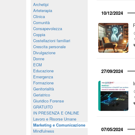
Archetipi
Arteterapia
10/12/2024
Clinica
Comunità
Consapevolezza
Coppia
Costellazioni familiari
Crescita personale
Divulgazione
Donne
ECM
Educazione
27/09/2024
Emergenza
Formazione
Genitorialità
Geriatrico
Giuridico Forense
GRATUITO
IN PRESENZA E ONLINE
Lavoro e Risorse Umane
Marketing e Comunicazione
07/05/2024
Mindfulness