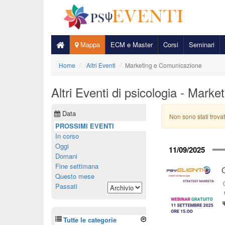
Mappa
ECM e Master
Corsi
Seminari
Home
Altri Eventi
Marketing e Comunicazione
Altri Eventi di psicologia - Mark
Data
Non sono stati trovat
PROSSIMI EVENTI
In corso
Oggi
11/09/2025
Domani
Fine settimana
Questo mese
Passati
Tutte le categorie