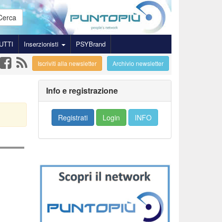
Cerca
UTTI
Inserzionisti
PSYBrand
Iscriviti alla newsletter
Archivio newsletter
Info e registrazione
Registrati
Login
INFO