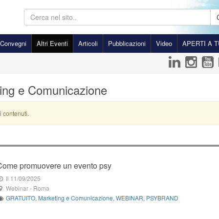
Convegni
Altri Eventi
Articoli
Pubblicazioni
Video
APERTI A T
eting e Comunicazione
i contenuti.
Come promuovere un evento psy
Il 11/09/2025
Webinar
-
Roma
GRATUITO
,
Marketing e Comunicazione
,
WEBINAR
,
PSYBRAND