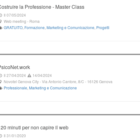
Costruire la Professione - Master Class
Il 07/05/2024
Web meeting
-
Roma
GRATUITO
,
Formazione
,
Marketing e Comunicazione
,
Progetti
PsicoNet.work
Il 27/04/2024
14/04/2024
Novotel Genova City
-
Via Antonio Cantore, 8/C
-
16126
Genova
Professionale
,
Marketing e Comunicazione
120 minuti per non capire il web
Il 31/01/2020