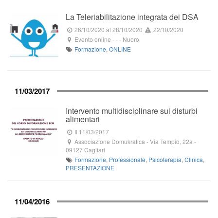
La Teleriabilitazione integrata dei DSA
26/10/2020
al 28/10/2020
22/10/2020
Evento online
-
-
-
Nuoro
Formazione
,
ONLINE
11/03/2017
Intervento multidisciplinare sui disturbi
alimentari
Il 11/03/2017
Associazione Domukratica
-
Via Tempio, 22a
-
09127
Cagliari
Formazione
,
Professionale
,
Psicoterapia
,
Clinica
,
PRESENTAZIONE
11/04/2016