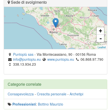
Sede di svolgimento
+
-
Leaflet
Puntopiù sas
-
Via Montecassiano, 90
-
00156
Roma
info@puntopiu.eu
www.puntopiu.eu
06.868.97.790
338.13.934.23
Categorie correlate
Consapevolezza
-
Crescita personale
-
Archetipi
Professionisti
:
Bottino Maurizio