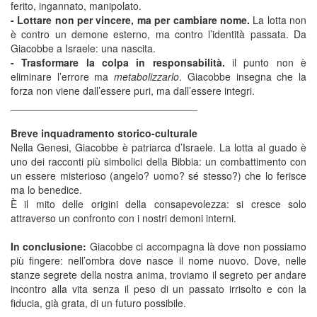
ferito, ingannato, manipolato.
- Lottare non per vincere, ma per cambiare nome.
La lotta non
è contro un demone esterno, ma contro l’identità passata. Da
Giacobbe a Israele: una nascita.
- Trasformare la colpa in responsabilità.
il punto non è
eliminare l’errore ma
metabolizzarlo
. Giacobbe insegna che la
forza non viene dall’essere puri, ma dall’essere integri.
_________________________________
Breve inquadramento storico-culturale
Nella Genesi, Giacobbe è patriarca d’Israele. La lotta al guado è
uno dei racconti più simbolici della Bibbia: un combattimento con
un essere misterioso (angelo? uomo? sé stesso?) che lo ferisce
ma lo benedice.
È il mito delle origini della consapevolezza: si cresce solo
attraverso un confronto con i nostri demoni interni.
In conclusione:
Giacobbe ci accompagna là dove non possiamo
più fingere: nell’ombra dove nasce il nome nuovo. Dove, nelle
stanze segrete della nostra anima, troviamo il segreto per andare
incontro alla vita senza il peso di un passato irrisolto e con la
fiducia, già grata, di un futuro possibile.