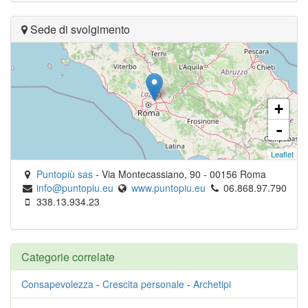
Sede di svolgimento
+
-
Leaflet
Puntopiù sas
-
Via Montecassiano, 90
-
00156
Roma
info@puntopiu.eu
www.puntopiu.eu
06.868.97.790
338.13.934.23
Categorie correlate
Consapevolezza
-
Crescita personale
-
Archetipi