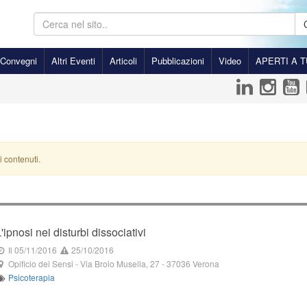
Convegni
Altri Eventi
Articoli
Pubblicazioni
Video
APERTI A T
i contenuti.
'ipnosi nei disturbi dissociativi
Il 05/11/2016
25/10/2016
Opificio dei Sensi
-
Via Brolo Musella, 27
-
37036
Verona
Psicoterapia