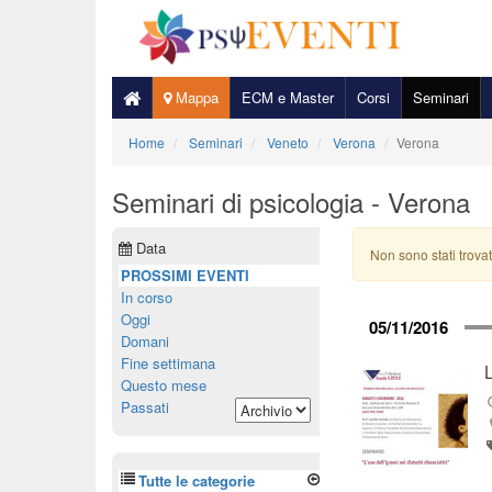
Mappa
ECM e Master
Corsi
Seminari
Home
Seminari
Veneto
Verona
Verona
Seminari di psicologia - Verona
Data
Non sono stati trovat
PROSSIMI EVENTI
In corso
Oggi
05/11/2016
Domani
Fine settimana
L
Questo mese
Passati
Tutte le categorie