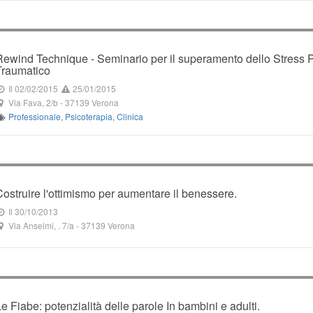
Rewind Technique - Seminario per il superamento dello Stress 
Traumatico
Il 02/02/2015
25/01/2015
Via Fava, 2/b
-
37139
Verona
Professionale
,
Psicoterapia
,
Clinica
Costruire l'ottimismo per aumentare il benessere.
Il 30/10/2013
Via Anselmi, . 7/a
-
37139
Verona
Le Fiabe: potenzialità delle parole In bambini e adulti.