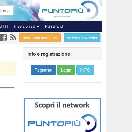
Cerca
UTTI
Inserzionisti
PSYBrand
Iscriviti alla newsletter
Archivio newsletter
Info e registrazione
Registrati
Login
INFO