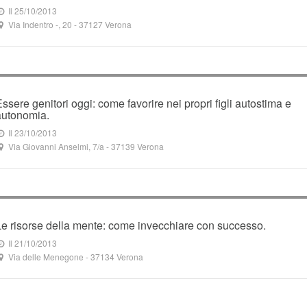
Il 25/10/2013
Via Indentro -, 20
-
37127
Verona
Essere genitori oggi: come favorire nei propri figli autostima e
autonomia.
Il 23/10/2013
Via Giovanni Anselmi, 7/a
-
37139
Verona
Le risorse della mente: come invecchiare con successo.
Il 21/10/2013
Via delle Menegone
-
37134
Verona