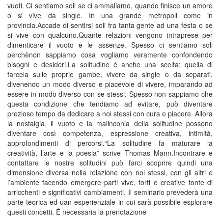
vuoti. Ci sentiamo soli se ci ammaliamo, quando finisce un amore
o si vive da single. In una grande metropoli come in
provincia.Accade di sentirsi soli fra tanta gente ad una festa o se
si vive con qualcuno.Quante relazioni vengono intraprese per
dimenticare il vuoto e le assenze. Spesso ci sentiamo soli
perchènon sappiamo cosa vogliamo veramente confondendo
bisogni e desideri.La solitudine é anche una scelta: quella di
farcela sulle proprie gambe, vivere da single o da separati,
divenendo un modo diverso e piacevole di vivere, imparando ad
essere in modo diverso con se stessi. Spesso non sappiamo che
questa condizione che tendiamo ad evitare, può diventare
prezioso tempo da dedicare a noi stessi con cura e piacere. Allora
la nostalgia, il vuoto e la malinconia della solitudine possono
diventare così competenza, espressione creativa, intimità,
approfondimenti di percorsi.“La solitudine fa maturare la
creatività, l’arte e la poesia” scrive Thomas Mann.Incontrare e
contattare le nostre solitudini può farci scoprire quindi una
dimensione diversa nella relazione con noi stessi, con gli altri e
l’ambiente facendo emergere parti vive, forti e creative fonte di
arricchenti e significativi cambiamenti. Il seminario prevederà una
parte teorica ed uan esperienziale in cui sarà possibile esplorare
questi concetti. É necessaria la prenotazione