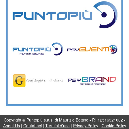
Copyright © Puntopiù s.a.s. di Maurizio Bottino - P.I 12516321002 -
About Us
|
Contattaci
|
Termini d'uso
|
Privacy Policy
|
Cookie Policy