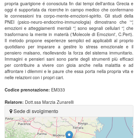
propria guarigione é conosciuta fin dai tempi dell'antica Grecia e
oggi é supportata da ricerche in campo medico che confermano
le connessioni tra corpo-mente-emozioni-spirito. Gli studi della
PNEI (psico-neuro-endocrino-immunologia) dimostrano che '“¦
emozioni e atteggiamenti mentali “¦ sono segnali cellulari “¦ che
trasformano la mente in materià ('Molecole di Emozioni', C.Pert).
Il metodo propone esperienze semplici ed applicabili al proprio
quotidiano per imparare a gestire lo stress emozionale e il
pensiero malsano, risollevando la forza del sistema immunitario.
Immagini e pensieri sani sono parte degli strumenti più efficaci
per contribuire a vivere con gioia anche nella malattia e ad
affrontare i dilemmi e le paure che essa porta nella propria vita e
nelle relazioni con i propri cari.
Codice prenotazione:
EM333
Relatore:
Dott.ssa Marzia Zunarelli
Sede di svolgimento