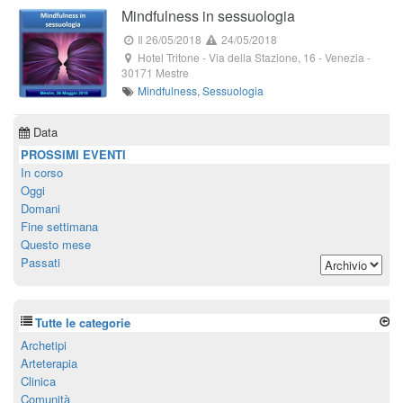
Mindfulness in sessuologia
Il 26/05/2018
24/05/2018
Hotel Tritone
-
Via della Stazione, 16
-
Venezia
-
30171
Mestre
Mindfulness
,
Sessuologia
Data
PROSSIMI EVENTI
In corso
Oggi
Domani
Fine settimana
Questo mese
Passati
Tutte le categorie
Archetipi
Arteterapia
Clinica
Comunità